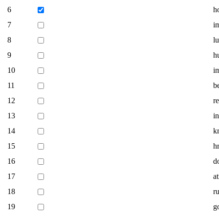
6
ho
7
i
8
l
9
h
10
i
11
be
12
r
13
in
14
k
15
h
16
d
17
a
18
ru
19
g