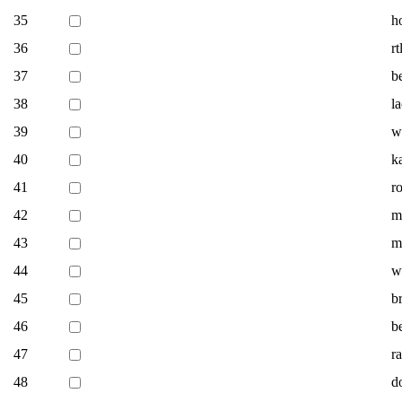
35
h
36
rt
37
b
38
l
39
w
40
k
41
r
42
m
43
m
44
w
45
b
46
b
47
r
48
d