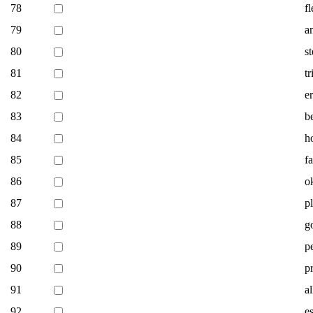
78
f
79
a
80
s
81
tr
82
e
83
b
84
h
85
fa
86
o
87
p
88
g
89
p
90
p
91
al
92
e