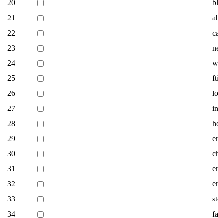
20
b
21
a
22
c
23
n
24
w
25
ft
26
l
27
i
28
h
29
e
30
c
31
e
32
e
33
s
34
fa