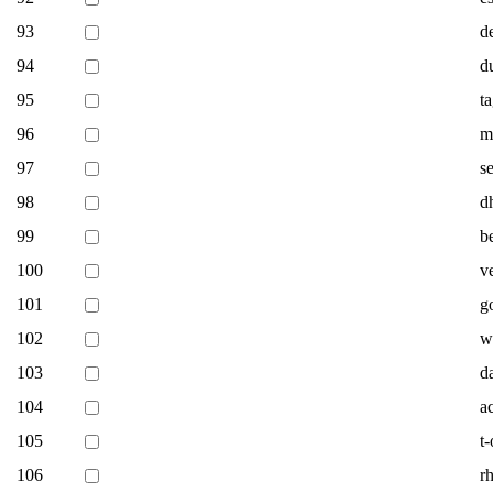
93
de
94
d
95
t
96
m
97
s
98
d
99
b
100
v
101
g
102
w
103
d
104
a
105
t
106
r