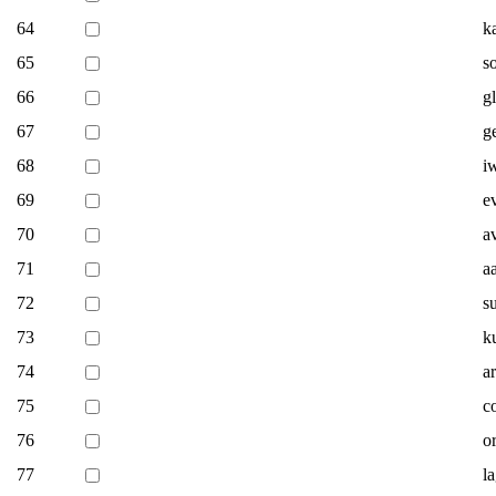
64
k
65
s
66
g
67
g
68
i
69
e
70
a
71
a
72
s
73
ku
74
a
75
c
76
o
77
l