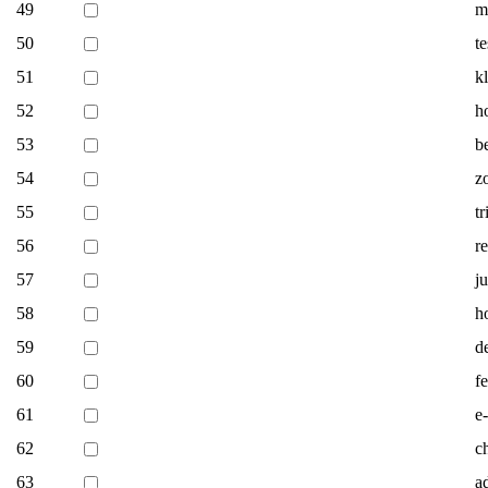
49
m
50
t
51
k
52
h
53
b
54
zo
55
t
56
r
57
j
58
h
59
d
60
f
61
e
62
c
63
a