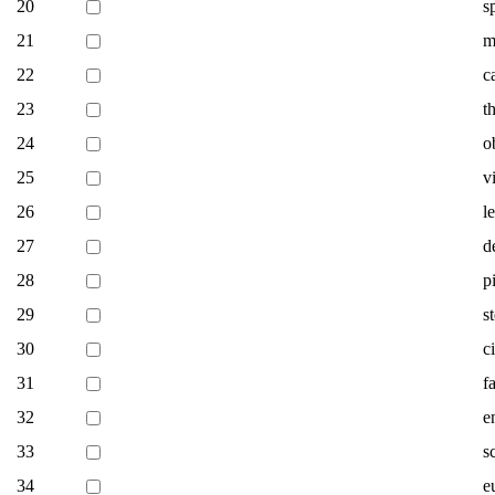
20
s
21
m
22
c
23
t
24
o
25
v
26
l
27
d
28
p
29
s
30
c
31
f
32
e
33
s
34
e