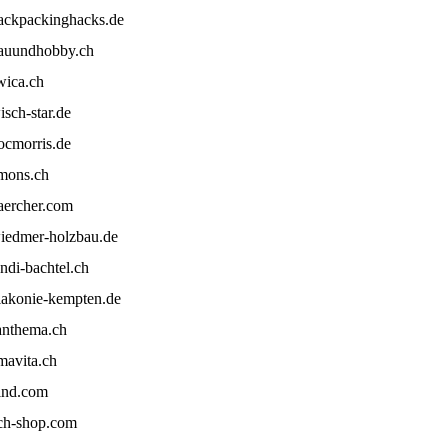
ackpackinghacks.de
auundhobby.ch
wica.ch
isch-star.de
ocmorris.de
mons.ch
aercher.com
iedmer-holzbau.de
andi-bachtel.ch
iakonie-kempten.de
anthema.ch
mavita.ch
ind.com
ch-shop.com