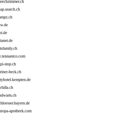
prechzimmer.ch
ap.search.ch
ampz.ch
hw.de
bi.de
itanet.de
etsfamily.ch
e.tennantco.com
ipi-stop.ch
teiner-beck.ch
ityhotel-kempten.de
arfalla.ch
ndwarts.ch
chloesser.bayern.de
uropa-apotheek.com