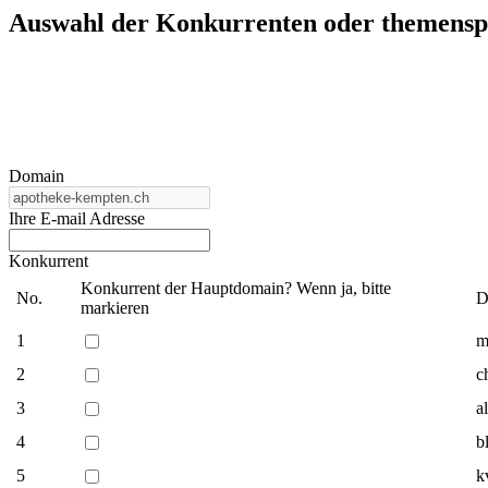
Auswahl der Konkurrenten oder themenspez
Domain
Ihre E-mail Adresse
Konkurrent
Konkurrent der Hauptdomain? Wenn ja, bitte
No.
D
markieren
1
m
2
c
3
a
4
b
5
k