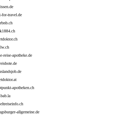
issen.de
it-for-travel.de
irbnb.ch
fk1884.ch
etdoktor.ch
lw.ch
ie-reise-apotheke.de
reisbote.de
uslandsjob.de
etdoktor.at
otpunkt-apotheken.ch
r.bab.la
eltreiseinfo.ch
ugsburger-allgemeine.de