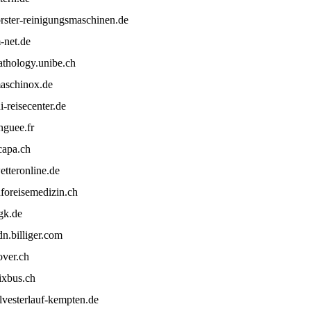
orster-reinigungsmaschinen.de
-net.de
athology.unibe.ch
aschinox.de
ui-reisecenter.de
inguee.fr
capa.ch
etteronline.de
nforeisemedizin.ch
gk.de
dn.billiger.com
over.ch
lixbus.ch
ilvesterlauf-kempten.de