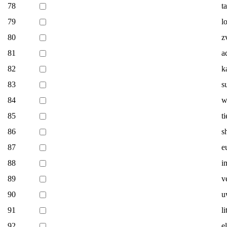
78
t
79
l
80
z
81
a
82
k
83
s
84
w
85
t
86
s
87
e
88
i
89
v
90
u
91
l
92
e