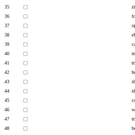
35
z
36
f
37
o
38
e
39
c
40
m
41
t
42
h
43
s
44
i
45
c
46
w
47
t
48
b