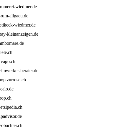
immerei-wiedmer.de
orum-allgaeu.de
ptikeck-wiedmer.de
bay-kleinanzeigen.de
ambomare.de
iele.ch
rivago.ch
eimwerker-berater.de
hop.zurrose.ch
dealo.de
oop.ch
etzipedia.ch
ripadvisor.de
eobachter.ch