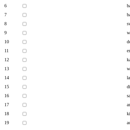
6
b
7
b
8
s
9
w
10
d
11
e
12
k
13
w
14
l
15
d
16
s
17
a
18
k
19
a