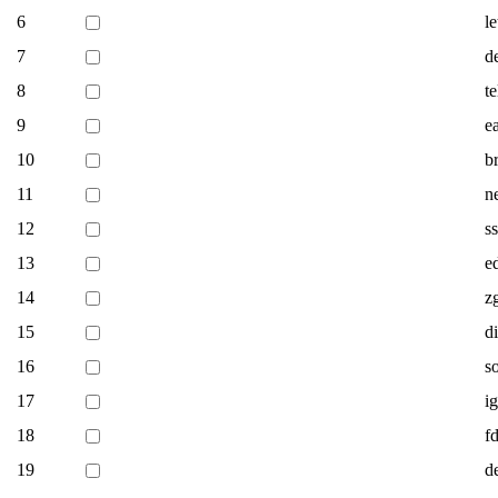
6
le
7
d
8
te
9
e
10
b
11
n
12
ss
13
e
14
z
15
di
16
s
17
i
18
f
19
d