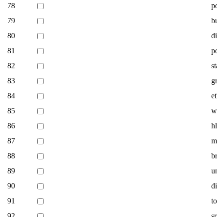
78
p
79
b
80
di
81
p
82
s
83
g
84
e
85
w
86
h
87
m
88
b
89
u
90
d
91
t
92
sr