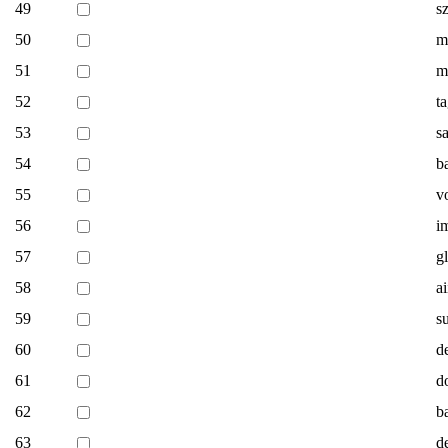
49
s
50
m
51
m
52
ta
53
s
54
b
55
v
56
i
57
g
58
a
59
s
60
d
61
d
62
b
63
d