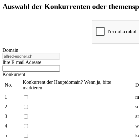
Auswahl der Konkurrenten oder themenspez
Domain
Ihre E-mail Adresse
Konkurrent
Konkurrent der Hauptdomain? Wenn ja, bitte
No.
D
markieren
1
m
2
s
3
ar
4
w
5
k