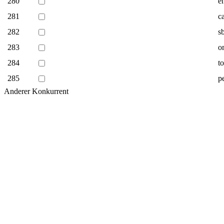
280
e
281
c
282
s
283
o
284
t
285
p
Anderer Konkurrent