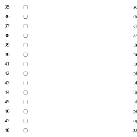
35
s
36
d
37
e
38
a
39
t
40
m
41
l
42
p
43
b
44
l
45
u
46
p
47
o
48
z