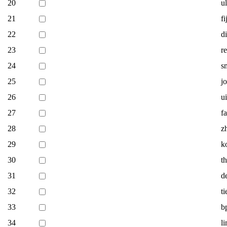
20
u
21
fi
22
d
23
r
24
s
25
j
26
u
27
fa
28
z
29
k
30
t
31
d
32
t
33
b
34
l