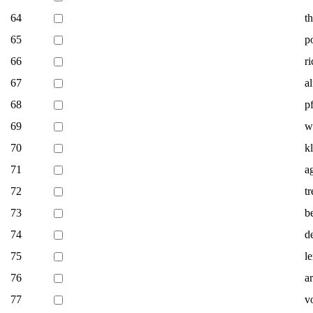
64
t
65
p
66
r
67
a
68
p
69
w
70
k
71
a
72
tr
73
b
74
d
75
le
76
a
77
v