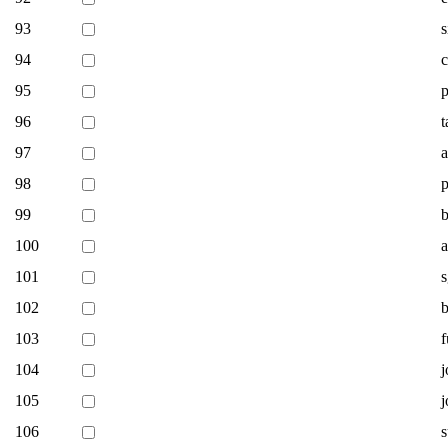
93
s
94
c
95
p
96
97
a
98
p
99
b
100
a
101
s
102
b
103
f
104
105
j
106
s