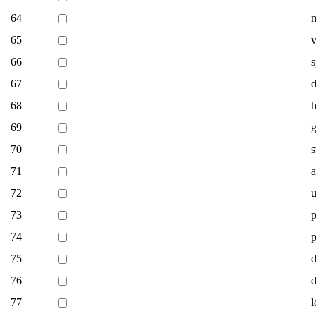
64
65
66
s
67
68
h
69
g
70
71
72
u
73
p
74
75
d
76
d
77
l