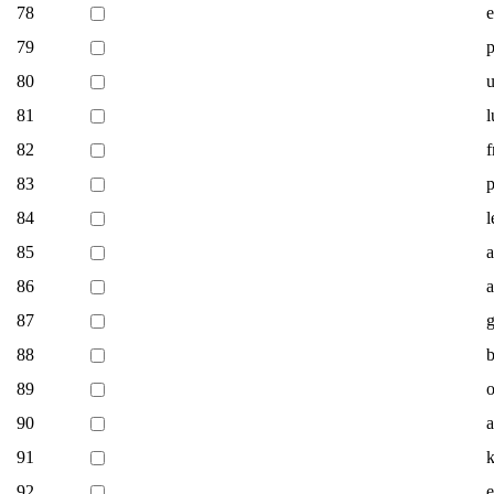
78
79
p
80
u
81
l
82
83
84
l
85
a
86
a
87
g
88
b
89
o
90
a
91
k
92
e