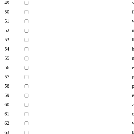
49
s
50
f
51
52
u
53
l
54
55
m
56
e
57
p
58
p
59
e
60
z
61
62
63