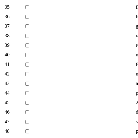
35
36
f
37
g
38
r
39
r
40
41
f
42
m
43
a
44
p
45
2
46
d
47
48
p