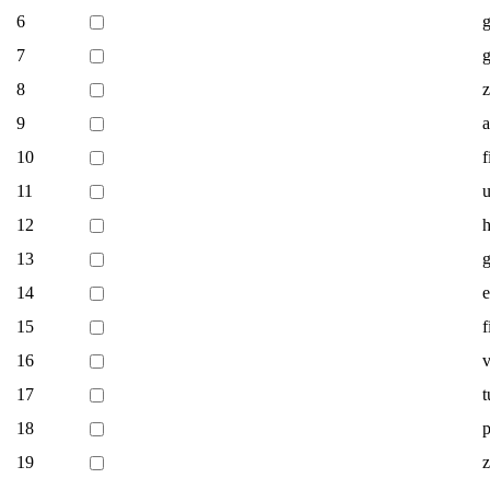
6
g
7
g
8
9
a
10
f
11
u
12
h
13
g
14
e
15
f
16
v
17
t
18
p
19
z