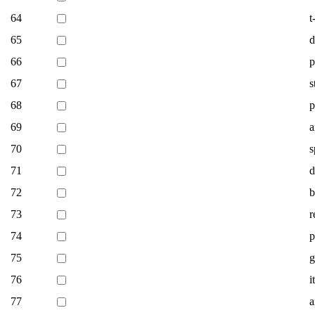
64
t
65
d
66
p
67
s
68
p
69
a
70
s
71
d
72
b
73
r
74
p
75
g
76
i
77
a