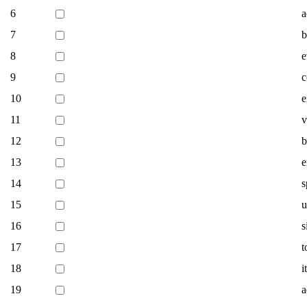
6
a
7
b
8
e
9
c
10
e
11
v
12
b
13
e
14
s
15
u
16
s
17
t
18
i
19
a