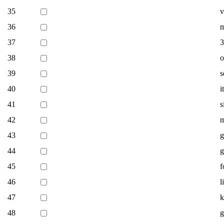
35
v
36
m
37
3
38
o
39
s
40
i
41
s
42
m
43
g
44
g
45
f
46
l
47
k
48
g