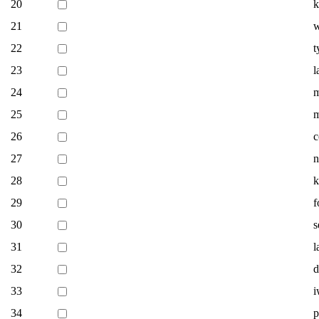
20
k
21
w
22
t
23
l
24
m
25
m
26
c
27
n
28
k
29
f
30
s
31
l
32
d
33
i
34
p