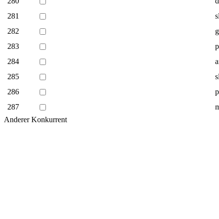
280
d
281
s
282
g
283
p
284
a
285
s
286
p
287
m
Anderer Konkurrent