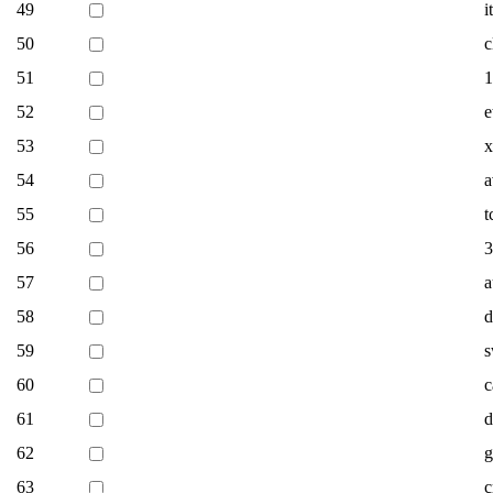
49
i
50
c
51
1
52
e
53
x
54
a
55
t
56
3
57
a
58
d
59
s
60
c
61
d
62
g
63
c