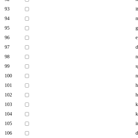
93
i
94
m
95
96
e
97
d
98
n
99
s
100
n
101
h
102
h
103
k
104
k
105
i
106
d