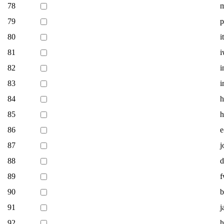
78
m
79
p
80
i
81
i
82
i
83
i
84
h
85
h
86
e
87
j
88
d
89
f
90
b
91
j
92
h