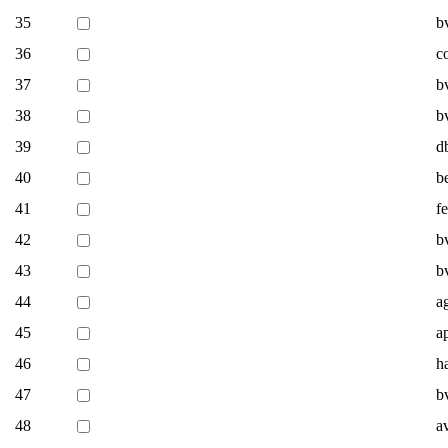
35
b
36
c
37
b
38
b
39
d
40
b
41
f
42
b
43
b
44
a
45
a
46
ha
47
b
48
a