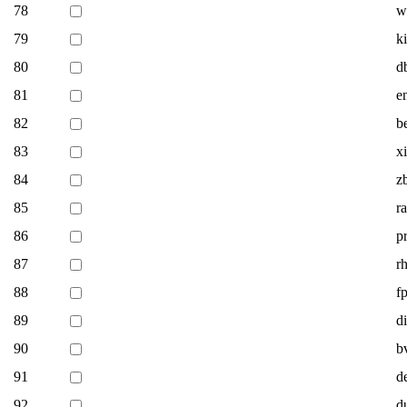
78
w
79
k
80
d
81
e
82
b
83
x
84
z
85
r
86
p
87
r
88
f
89
di
90
b
91
d
92
d