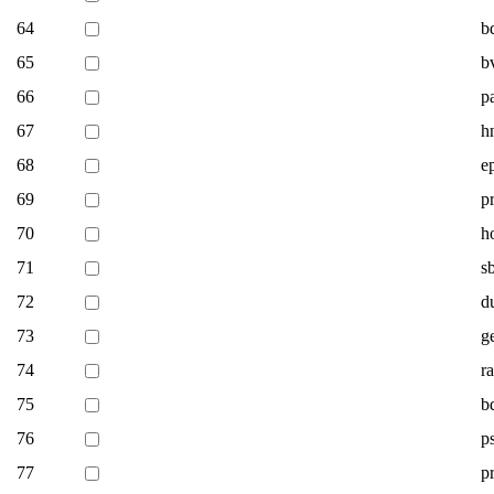
64
b
65
b
66
p
67
h
68
e
69
p
70
h
71
s
72
d
73
g
74
r
75
b
76
p
77
p