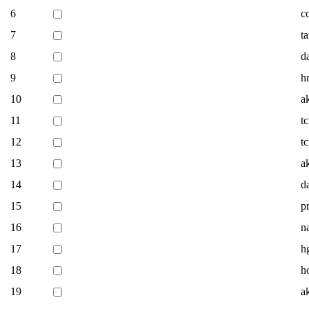
6
c
7
t
8
d
9
h
10
a
11
t
12
t
13
a
14
d
15
p
16
n
17
h
18
h
19
a