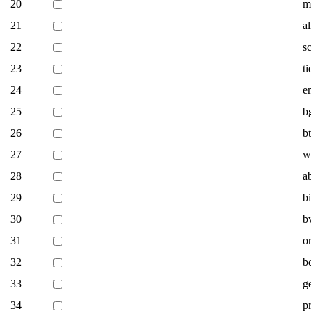
20
m
21
a
22
s
23
t
24
e
25
b
26
b
27
w
28
a
29
b
30
b
31
o
32
b
33
g
34
p