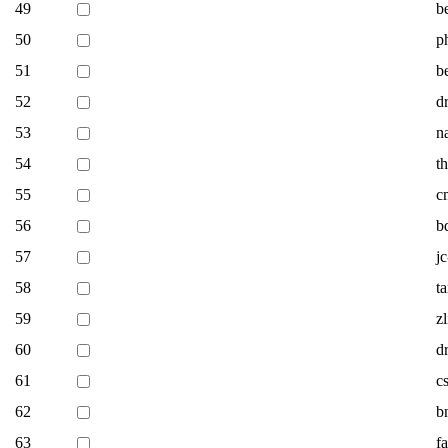
49
b
50
p
51
b
52
d
53
n
54
t
55
c
56
b
57
j
58
t
59
zl
60
d
61
c
62
b
63
f