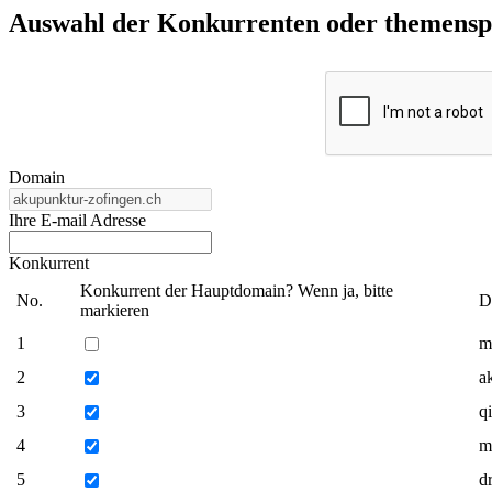
Auswahl der Konkurrenten oder themenspez
Domain
Ihre E-mail Adresse
Konkurrent
Konkurrent der Hauptdomain? Wenn ja, bitte
No.
D
markieren
1
m
2
a
3
q
4
m
5
d