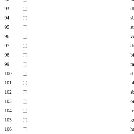
93
d
94
s
95
st
96
v
97
d
98
b
99
r
100
s
101
p
102
s
103
o
104
b
105
g
106
h