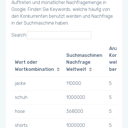
Auftreten und monatlicher Nachfragemenge in
Google. Finden Sie Keywords, welche häufig von
den Konkurrenten benutzt werden und Nachfrage
in der Suchmaschine haben.
Search:
Anzahl
Suchmaschinen
Konkurr
Wort oder
Nachfrage
welche 
Wortkombination
Weltweit
benutz
jacke
110000
5
schuh
1000000
5
hose
368000
5
shorts
1000000
5