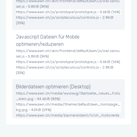
https://www.awn.ch/skin/frontend/default/awn/js/owl.carou
sel.js - 5.8KiB (34%)
https://www.awn.ch/js/prototype/prototype.js - 5.6KiB (16%)
https://www.awn.ch/js/scriptaculous/controls.js - 2.8KiB
(33%)
Javascript Dateien für Mobile
optimieren/reduzieren
https://www.awn.ch/skin/frontend/default/awn/js/owl.carou
sel.js - 5.8KiB (34%)
https://www.awn.ch/js/prototype/prototype.js - 5.6KiB (16%)
https://www.awn.ch/js/scriptaculous/controls.js - 2.8KiB
(33%)
Bilderdateien optimieren (Desktop)
https://www.awn.ch/media/wysiwyg/Startseite_neues_Foto
_klein.jpg - 44.6KiB (83%)
https://www.awn.ch/media//theme/default/awn_hompage_
bg.jpg - 42KiB (29%)
https://www.awn.ch/media/bannerslider/c/h/ch_motorenta
usch.jpg - 25.5KiB (25%)
Einige Buttons können zu klein für ein