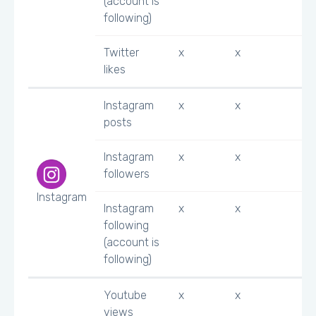
(account is
following)
Twitter
x
x
likes
Instagram
x
x
posts
Instagram
x
x
followers
Instagram
Instagram
x
x
following
(account is
following)
Youtube
x
x
views