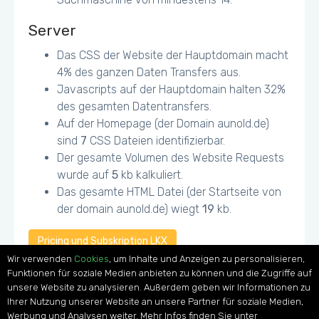
Server
Das CSS der Website der Hauptdomain macht
4% des ganzen Daten Transfers aus.
Javascripts auf der Hauptdomain halten 32%
des gesamten Datentransfers.
Auf der Homepage (der Domain aunold.de)
sind
7
CSS Dateien identifizierbar.
Der gesamte Volumen des Website Requests
wurde auf
5
kb kalkuliert.
Das gesamte HTML Datei (der Startseite von
der domain aunold.de) wiegt
19
kb.
Pricing und Subskription LKX
Wir verwenden
Cookies
, um Inhalte und Anzeigen zu personalisieren,
Funktionen für soziale Medien anbieten zu können und die Zugriffe auf
unsere Website zu analysieren. Außerdem geben wir Informationen zu
Ihrer Nutzung unserer Website an unsere Partner für soziale Medien,
Privacy Policy
GoToMeeting
Werbung und Analysen weiter. Mehr Infos finden Sie unter