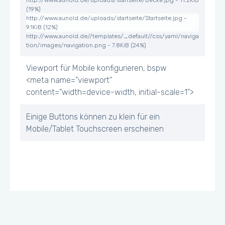
http://www.aunold.de/uploads/startseite/Decke.jpg - 11.2KiB
(19%)
http://www.aunold.de/uploads/startseite/Startseite.jpg -
9.1KiB (12%)
http://www.aunold.de//templates/_default//css/yaml/naviga
tion/images/navigation.png - 7.8KiB (24%)
Viewport für Mobile konfigurieren, bspw
<meta name="viewport"
content="width=device-width, initial-scale=1">
Einige Buttons können zu klein für ein
Mobile/Tablet Touchscreen erscheinen