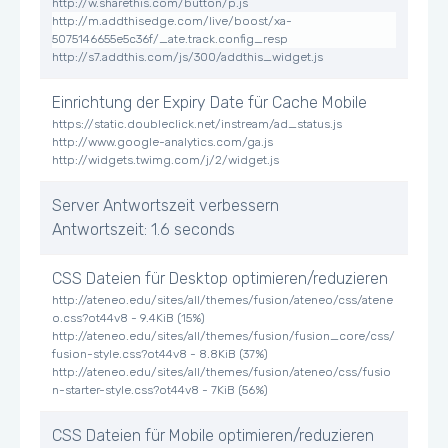
http://w.sharethis.com/button/p.js
http://m.addthisedge.com/live/boost/xa-
5075146655e5c36f/_ate.track.config_resp
http://s7.addthis.com/js/300/addthis_widget.js
Einrichtung der Expiry Date für Cache Mobile
https://static.doubleclick.net/instream/ad_status.js
http://www.google-analytics.com/ga.js
http://widgets.twimg.com/j/2/widget.js
Server Antwortszeit verbessern
Antwortszeit: 1.6 seconds
CSS Dateien für Desktop optimieren/reduzieren
http://ateneo.edu/sites/all/themes/fusion/ateneo/css/atene
o.css?ot44v8 - 9.4KiB (15%)
http://ateneo.edu/sites/all/themes/fusion/fusion_core/css/
fusion-style.css?ot44v8 - 8.8KiB (37%)
http://ateneo.edu/sites/all/themes/fusion/ateneo/css/fusio
n-starter-style.css?ot44v8 - 7KiB (56%)
CSS Dateien für Mobile optimieren/reduzieren