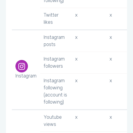
following)
Twitter
x
x
likes
Instagram
x
x
posts
Instagram
x
x
followers
Instagram
Instagram
x
x
following
(account is
following)
Youtube
x
x
views