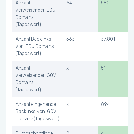
Anzahl
64
580
verweisender .EDU
Domains
(Tageswert)
Anzahl Backlinks
563
37,801
von .EDU Domains
(Tageswert)
Anzahl
x
51
verweisender .GOV
Domains
(Tageswert)
Anzahl eingehender
x
894
Backlinks von .GOV
Domains(Tageswert)
Durchschnittliche
0
4