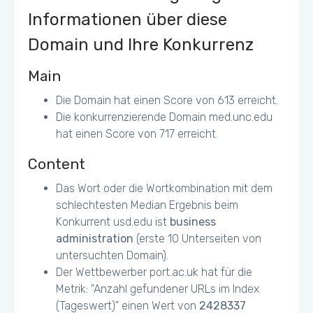
http://ateneo.edu/misc/ajax.js?v=7.34 - 13.5KiB (58%)
Informationen über diese
Javascript Dateien für Mobile
Domain und Ihre Konkurrenz
optimieren/reduzieren
http://m.ateneo.edu/misc/ajax.js?v=7.34 - 13.5KiB (58%)
Main
http://m.ateneo.edu/misc/drupal.js?ot44v8 - 9.6KiB (67%)
http://m.ateneo.edu/sites/all/modules/views_slideshow/js/
Die Domain hat einen Score von 613 erreicht.
views_slideshow.js?ot44v8 - 7.3KiB (39%)
Die konkurrenzierende Domain med.unc.edu
hat einen Score von 717 erreicht.
Bilderdateien optimieren (Desktop)
http://ateneo.edu/sites/default/files/admission1.jpg -
Content
240.1KiB (76%)
http://www.ateneo.edu/sites/default/files/attachment/pres%
Das Wort oder die Wortkombination mit dem
20corner.png - 65.3KiB (57%)
schlechtesten Median Ergebnis beim
http://ateneo.edu/sites/default/files/University%20Athletics
%201.jpg - 52.6KiB (79%)
Konkurrent usd.edu ist
business
administration
(erste 10 Unterseiten von
Viewport für Mobile konfigurieren, bspw
untersuchten Domain).
<meta name="viewport"
Der Wettbewerber port.ac.uk hat für die
content="width=device-width, initial-scale=1">
Metrik: "Anzahl gefundener URLs im Index
(Tageswert)" einen Wert von
2428337