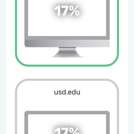
17%
usd.edu
17%