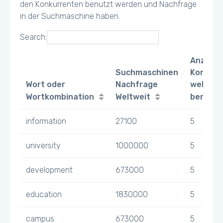
den Konkurrenten benutzt werden und Nachfrage
in der Suchmaschine haben.
Search:
Anzahl
Suchmaschinen
Konkurr
Wort oder
Nachfrage
welche 
Wortkombination
Weltweit
benutz
information
27100
5
university
1000000
5
development
673000
5
education
1830000
5
campus
673000
5