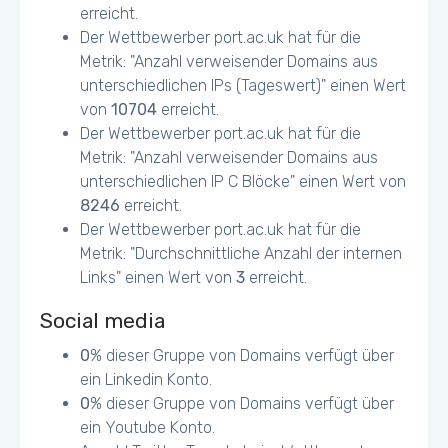
The page content is too wide for the viewport,
erreicht.
forcing the user to scroll horizontally. (mobile)
Der Wettbewerber port.ac.uk hat für die
Metrik: "Anzahl verweisender Domains aus
Einige Buttons können zu klein für ein
unterschiedlichen IPs (Tageswert)" einen Wert
Mobile/Tablet Touchscreen erscheinen
von
10704
erreicht.
Der Wettbewerber port.ac.uk hat für die
Metrik: "Anzahl verweisender Domains aus
unterschiedlichen IP C Blöcke" einen Wert von
8246
erreicht.
Der Wettbewerber port.ac.uk hat für die
Metrik: "Durchschnittliche Anzahl der internen
Links" einen Wert von
3
erreicht.
Social media
0
% dieser Gruppe von Domains verfügt über
ein Linkedin Konto.
0
% dieser Gruppe von Domains verfügt über
ein Youtube Konto.