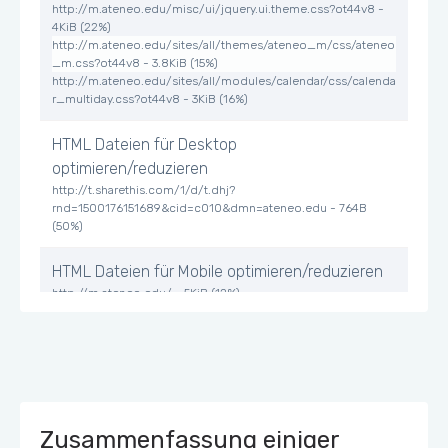
http://m.ateneo.edu/misc/ui/jquery.ui.theme.css?ot44v8 -
4KiB (22%)
http://m.ateneo.edu/sites/all/themes/ateneo_m/css/ateneo
_m.css?ot44v8 - 3.8KiB (15%)
http://m.ateneo.edu/sites/all/modules/calendar/css/calenda
r_multiday.css?ot44v8 - 3KiB (16%)
HTML Dateien für Desktop
optimieren/reduzieren
http://t.sharethis.com/1/d/t.dhj?
rnd=1500176151689&cid=c010&dmn=ateneo.edu - 764B
(50%)
HTML Dateien für Mobile optimieren/reduzieren
http://m.ateneo.edu/ - 5KiB (12%)
Javascript Dateien für Desktop
optimieren/reduzieren
http://ateneo.edu/sites/all/libraries/jquery.cycle/jquery.cycle
.all.js?ot44v8 - 19.5KiB (38%)
http://ateneo.edu/sites/all/libraries/json2/json2.js?ot44v8 -
Zusammenfassung einiger
13.8KiB (80%)