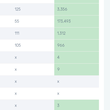
125
3,356
55
173,493
111
1,312
105
966
x
4
x
9
x
x
x
x
x
3