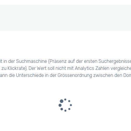
t in der Suchmaschine (Präsenz auf der ersten Suchergebniss
 zu Klickrate). Der Wert soll nicht mit Analytics Zahlen verglei
ann die Unterschiede in der Grössenordnung zwischen den Dom
Please wait we are loading
a big amount of data...