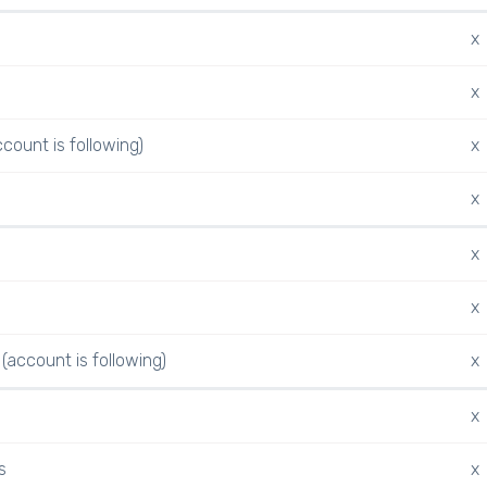
x
x
ccount is following)
x
x
x
x
(account is following)
x
x
s
x