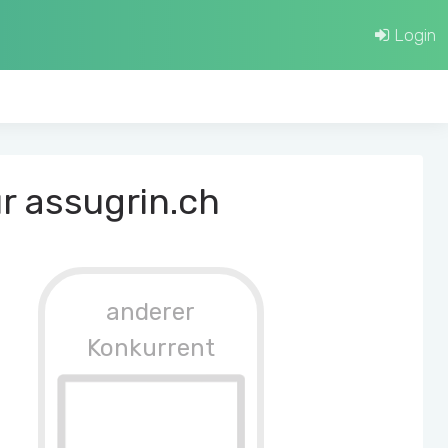
Login
r assugrin.ch
anderer
Konkurrent