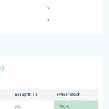
x
x
assugrin.ch
swissmilk.ch
353
174,080