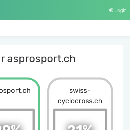
Login
r asprosport.ch
osport.ch
swiss-
cyclocross.ch