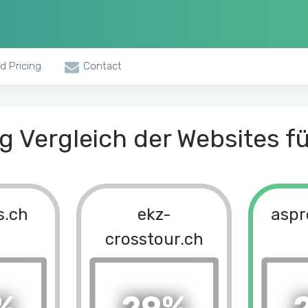
d Pricing
Contact
 Vergleich der Websites fü
s.ch
ekz-
aspr
crosstour.ch