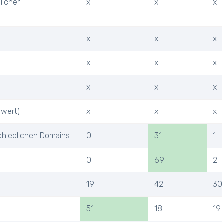
licher
x
x
x
x
x
x
x
x
x
x
x
x
swert)
x
x
x
chiedlichen Domains
0
31
1
0
69
2
19
42
30
51
18
19