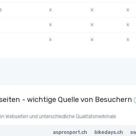
s
x
x
x
x
x
x
x
x
x
eiten - wichtige Quelle von Besuchern
en Webseiten und unterschiedliche Qualitätsmerkmale
asprosport.ch
bikedays.ch
sw