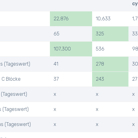
cy
22,876
10,633
1,
65
325
33
107,300
536
9
Ps (Tageswert)
41
278
30
 C Blöcke
37
243
27
 (Tageswert)
x
x
x
s (Tageswert)
x
x
x
ns (Tageswert)
x
x
x