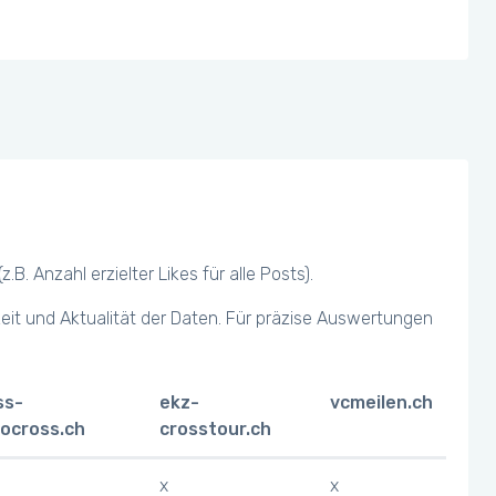
 Anzahl erzielter Likes für alle Posts).
keit und Aktualität der Daten. Für präzise Auswertungen
ss-
ekz-
vcmeilen.ch
locross.ch
crosstour.ch
x
x