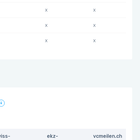
x
x
x
x
x
x
iss-
ekz-
vcmeilen.ch