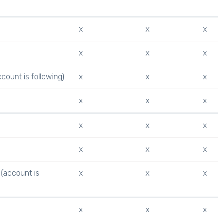
x
x
x
x
x
x
ccount is following)
x
x
x
x
x
x
x
x
x
x
x
x
 (account is
x
x
x
x
x
x