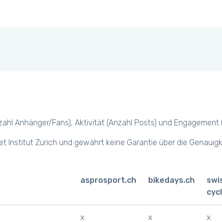
hl Anhänger/Fans), Aktivität (Anzahl Posts) und Engagement (z.B.
et Institut Zürich und gewährt keine Garantie über die Genauig
asprosport.ch
bikedays.ch
swi
cyc
x
x
x