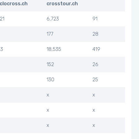
clocross.ch
crosstour.ch
721
6,723
91
177
28
83
18,535
419
152
26
130
25
x
x
x
x
x
x