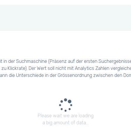
t in der Suchmaschine (Präsenz auf der ersten Suchergebniss
 zu Klickrate). Der Wert soll nicht mit Analytics Zahlen verglei
ann die Unterschiede in der Grössenordnung zwischen den Dom
Please wait we are loading
a big amount of data...