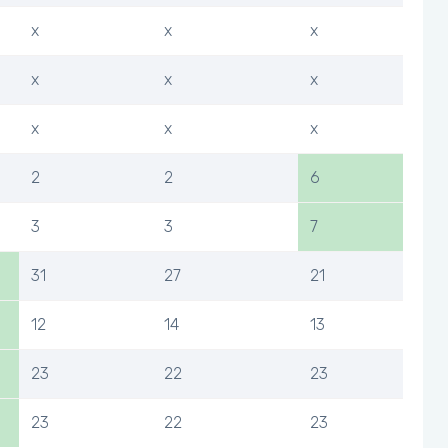
x
x
x
x
x
x
x
x
x
2
2
6
3
3
7
31
27
21
12
14
13
23
22
23
23
22
23