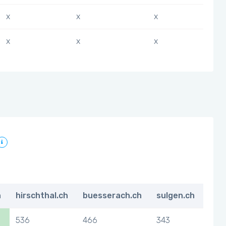
x
x
x
x
x
x
h
hirschthal.ch
buesserach.ch
sulgen.ch
536
466
343