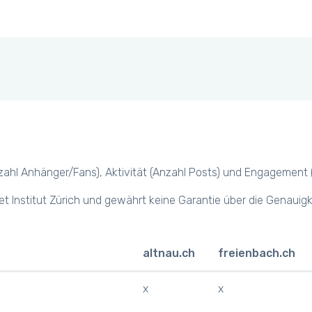
hl Anhänger/Fans), Aktivität (Anzahl Posts) und Engagement (z.B.
et Institut Zürich und gewährt keine Garantie über die Genauig
altnau.ch
freienbach.ch
x
x