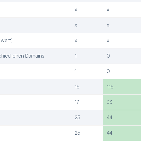
x
x
x
x
swert)
x
x
chiedlichen Domains
1
0
1
0
16
116
17
33
25
44
25
44