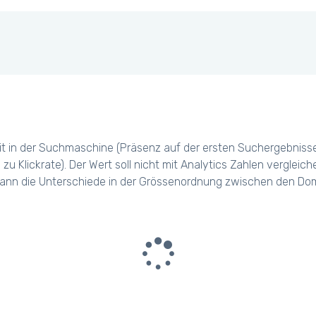
t in der Suchmaschine (Präsenz auf der ersten Suchergebniss
 zu Klickrate). Der Wert soll nicht mit Analytics Zahlen verglei
ann die Unterschiede in der Grössenordnung zwischen den Dom
Please wait we are loading
a big amount of data...