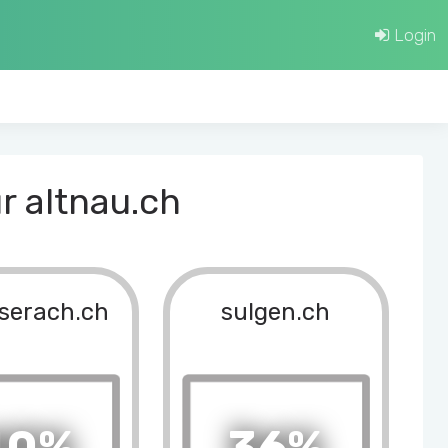
Login
r altnau.ch
serach.ch
sulgen.ch