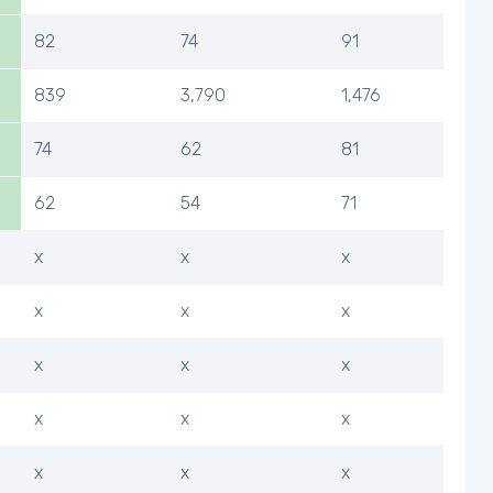
82
74
91
839
3,790
1,476
74
62
81
62
54
71
x
x
x
x
x
x
x
x
x
x
x
x
x
x
x