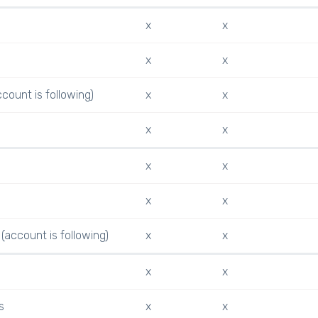
x
x
x
x
ccount is following)
x
x
x
x
x
x
x
x
(account is following)
x
x
x
x
s
x
x