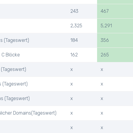
243
467
2,325
5,291
Ps (Tageswert)
184
356
 C Blöcke
162
265
 (Tageswert)
x
x
s (Tageswert)
x
x
ns (Tageswert)
x
x
nlicher Domains(Tageswert)
x
x
x
x