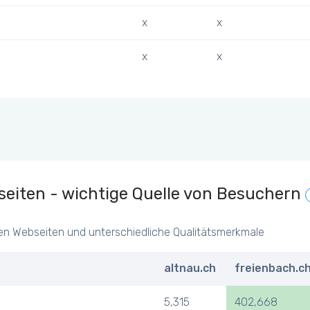
x
x
x
x
eiten - wichtige Quelle von Besuchern
en Webseiten und unterschiedliche Qualitätsmerkmale
altnau.ch
freienbach.c
5,315
402,668