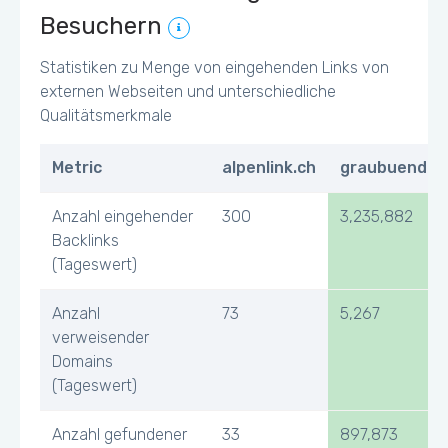
Besuchern
Statistiken zu Menge von eingehenden Links von
externen Webseiten und unterschiedliche
Qualitätsmerkmale
Metric
alpenlink.ch
graubuenden
Anzahl eingehender
300
3,235,882
Backlinks
(Tageswert)
Anzahl
73
5,267
verweisender
Domains
(Tageswert)
Anzahl gefundener
33
897,873