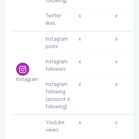
following)
Twitter
x
x
likes
Instagram
x
x
posts
Instagram
x
x
followers
Instagram
Instagram
x
x
following
(account is
following)
Youtube
x
x
views