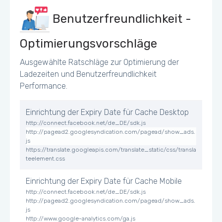
CSS Antwort (Belastung)
34 kb
Benutzerfreundlichkeit -
Image Response (Belastung)
399
kb
Optimierungsvorschläge
Ausgewählte Ratschläge zur Optimierung der
JS Antwort (Belastung)
1372
Ladezeiten und Benutzerfreundlichkeit
kb
Performance.
Einrichtung der Expiry Date für Cache Desktop
http://connect.facebook.net/de_DE/sdk.js
http://pagead2.googlesyndication.com/pagead/show_ads.
js
https://translate.googleapis.com/translate_static/css/transla
teelement.css
Einrichtung der Expiry Date für Cache Mobile
http://connect.facebook.net/de_DE/sdk.js
http://pagead2.googlesyndication.com/pagead/show_ads.
js
http://www.google-analytics.com/ga.js