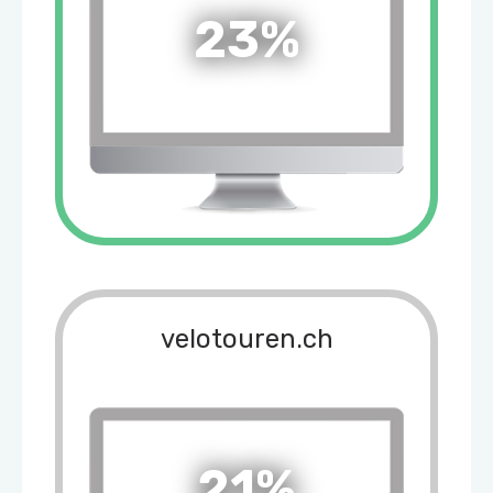
23%
velotouren.ch
21%