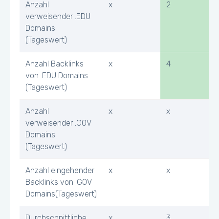
Anzahl
x
2
verweisender .EDU
Domains
(Tageswert)
Anzahl Backlinks
x
4
von .EDU Domains
(Tageswert)
Anzahl
x
x
verweisender .GOV
Domains
(Tageswert)
Anzahl eingehender
x
x
Backlinks von .GOV
Domains(Tageswert)
Durchschnittliche
x
3