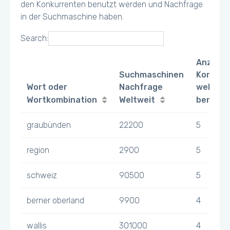
den Konkurrenten benutzt werden und Nachfrage
in der Suchmaschine haben.
Search:
Anzahl
Suchmaschinen
Konkurr
Wort oder
Nachfrage
welche 
Wortkombination
Weltweit
benutz
graubünden
22200
5
region
2900
5
schweiz
90500
5
berner oberland
9900
4
wallis
301000
4