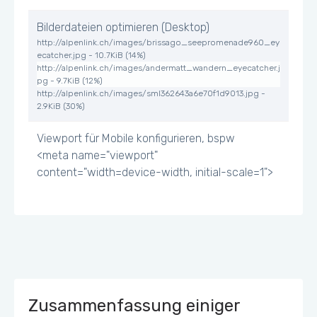
Bilderdateien optimieren (Desktop)
http://alpenlink.ch/images/brissago_seepromenade960_ey
ecatcher.jpg - 10.7KiB (14%)
http://alpenlink.ch/images/andermatt_wandern_eyecatcher.j
pg - 9.7KiB (12%)
http://alpenlink.ch/images/sml362643a6e70f1d9013.jpg -
2.9KiB (30%)
Viewport für Mobile konfigurieren, bspw
<meta name="viewport"
content="width=device-width, initial-scale=1">
Zusammenfassung einiger