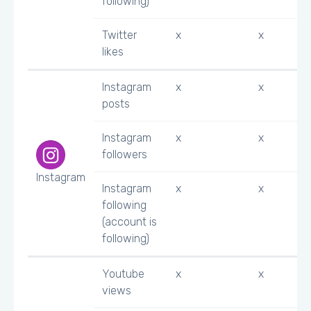
following)
Twitter
x
x
likes
Instagram
x
x
posts
Instagram
x
x
followers
Instagram
Instagram
x
x
following
(account is
following)
Youtube
x
x
views