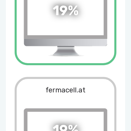
19%
fermacell.at
19%