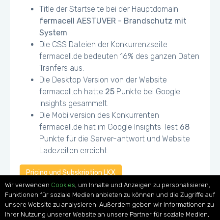
Title der Startseite bei der Hauptdomain:
fermacell AESTUVER - Brandschutz mit
System
.
Die CSS Dateien der Konkurrenzseite
fermacell.de bedeuten 16% des ganzen Daten
Tranfers aus.
Die Desktop Version von der Website
fermacell.ch hatte
25
Punkte bei Google
Insights gesammelt.
Die Mobilversion des Konkurrenten
fermacell.de hat im Google Insights Test
68
Punkte für die Server-antwort und Website
Ladezeiten erreicht.
Pricing und Subskription LKX
Wir verwenden
Cookies
, um Inhalte und Anzeigen zu personalisieren,
Funktionen für soziale Medien anbieten zu können und die Zugriffe auf
unsere Website zu analysieren. Außerdem geben wir Informationen zu
Ihrer Nutzung unserer Website an unsere Partner für soziale Medien,