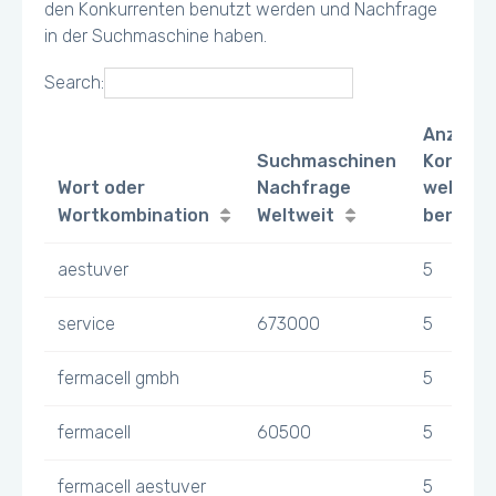
den Konkurrenten benutzt werden und Nachfrage
in der Suchmaschine haben.
Search:
Anzahl
Suchmaschinen
Konkurr
Wort oder
Nachfrage
welche 
Wortkombination
Weltweit
benutz
aestuver
5
service
673000
5
fermacell gmbh
5
fermacell
60500
5
fermacell aestuver
5