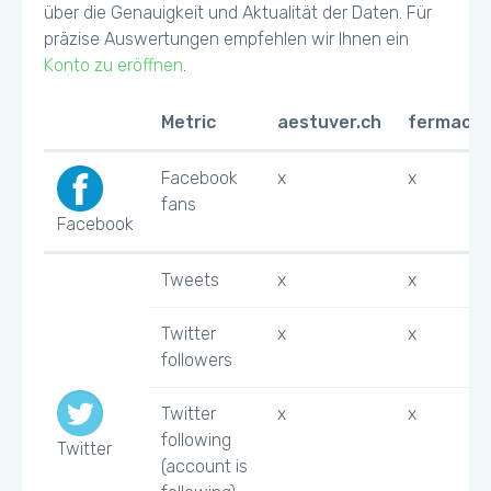
über die Genauigkeit und Aktualität der Daten. Für
präzise Auswertungen empfehlen wir Ihnen ein
Konto zu eröffnen
.
Metric
aestuver.ch
fermacell
Facebook
x
x
fans
Facebook
Tweets
x
x
Twitter
x
x
followers
Twitter
x
x
following
Twitter
(account is