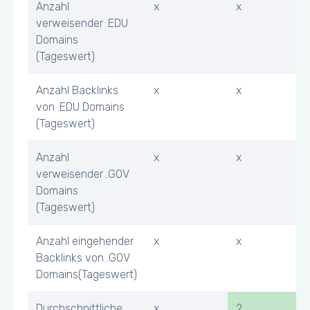
Anzahl
x
x
verweisender .EDU
Domains
(Tageswert)
Anzahl Backlinks
x
x
von .EDU Domains
(Tageswert)
Anzahl
x
x
verweisender .GOV
Domains
(Tageswert)
Anzahl eingehender
x
x
Backlinks von .GOV
Domains(Tageswert)
Durchschnittliche
x
2