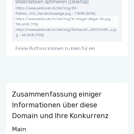
Bilderdateien optimieren (Desktop)
https://www.aestuver.ch/de/img/BS-
Platten_mit_Handkreissaege.jpg - 7.3MiB (80%)
https://www.aestuver.ch/de/img/b-image-stage-04.jpg -
155.6KiB (17%)
https://www.aestuver.ch/de/img/fermacell_AESTUVER_s.jp
g - 64.2KiB (79%)
Einige Buttons können zu klein für ein
Mobile/Tablet Touchscreen erscheinen
Zusammenfassung einiger
Informationen über diese
Domain und Ihre Konkurrenz
Main