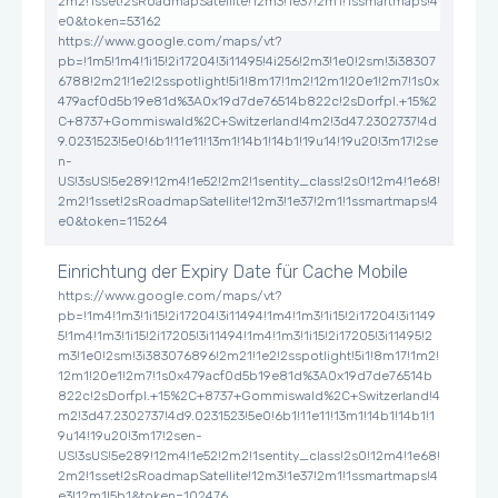
2m2!1sset!2sRoadmapSatellite!12m3!1e37!2m1!1ssmartmaps!4
e0&token=53162
https://www.google.com/maps/vt?
pb=!1m5!1m4!1i15!2i17204!3i11495!4i256!2m3!1e0!2sm!3i38307
6788!2m21!1e2!2sspotlight!5i1!8m17!1m2!12m1!20e1!2m7!1s0x
479acf0d5b19e81d%3A0x19d7de76514b822c!2sDorfpl.+15%2
C+8737+Gommiswald%2C+Switzerland!4m2!3d47.2302737!4d
9.0231523!5e0!6b1!11e11!13m1!14b1!14b1!19u14!19u20!3m17!2se
n-
US!3sUS!5e289!12m4!1e52!2m2!1sentity_class!2s0!12m4!1e68!
2m2!1sset!2sRoadmapSatellite!12m3!1e37!2m1!1ssmartmaps!4
e0&token=115264
Einrichtung der Expiry Date für Cache Mobile
https://www.google.com/maps/vt?
pb=!1m4!1m3!1i15!2i17204!3i11494!1m4!1m3!1i15!2i17204!3i1149
5!1m4!1m3!1i15!2i17205!3i11494!1m4!1m3!1i15!2i17205!3i11495!2
m3!1e0!2sm!3i383076896!2m21!1e2!2sspotlight!5i1!8m17!1m2!
12m1!20e1!2m7!1s0x479acf0d5b19e81d%3A0x19d7de76514b
822c!2sDorfpl.+15%2C+8737+Gommiswald%2C+Switzerland!4
m2!3d47.2302737!4d9.0231523!5e0!6b1!11e11!13m1!14b1!14b1!1
9u14!19u20!3m17!2sen-
US!3sUS!5e289!12m4!1e52!2m2!1sentity_class!2s0!12m4!1e68!
2m2!1sset!2sRoadmapSatellite!12m3!1e37!2m1!1ssmartmaps!4
e3!12m1!5b1&token=102476