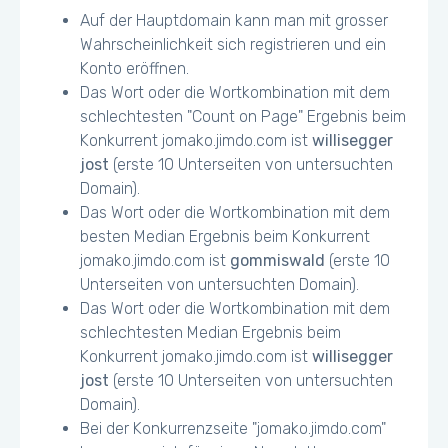
https://u.jimcdn.com/cms/o/s2812d4bcd5d70a70/emotion
Auf der Hauptdomain kann man mit grosser
/crop/header.jpg?t=1396708355 - 10.4KiB (18%)
Wahrscheinlichkeit sich registrieren und ein
Konto eröffnen.
Einige Texte werden so auf Mobile angezeigt,
Das Wort oder die Wortkombination mit dem
dass sie schwer lesbar für die Besucher sind
schlechtesten "Count on Page" Ergebnis beim
Konkurrent jomako.jimdo.com ist
willisegger
Viewport für Mobile konfigurieren, bspw
jost
(erste 10 Unterseiten von untersuchten
<meta name="viewport"
Domain).
content="width=device-width, initial-scale=1">
Das Wort oder die Wortkombination mit dem
besten Median Ergebnis beim Konkurrent
Einige Buttons können zu klein für ein
jomako.jimdo.com ist
gommiswald
(erste 10
Mobile/Tablet Touchscreen erscheinen
Unterseiten von untersuchten Domain).
Das Wort oder die Wortkombination mit dem
schlechtesten Median Ergebnis beim
Konkurrent jomako.jimdo.com ist
willisegger
jost
(erste 10 Unterseiten von untersuchten
Domain).
Bei der Konkurrenzseite "jomako.jimdo.com"