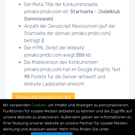
Der Meta Title der Konkurrenzseite
jomako.jimdo.com ist:
Startseite - Jodelklub
Gommiswald
.
Anzahl der Javascript Ressourcen (auf der
Startseite der domain jomako.jimdo.com)
beträgt
2
.
Der HTML Skript der Website
jomako.jimdo.com wiegt
556
kb.
Die Mobilversion des Konkurrenten
jomako.jimdo.com hat im Google Insights Test
95
Punkte für die Server-antwort und
Website Ladezeiten erreicht.
Pricing und Subskription LKX
Wir verwenden
Cookies
, um Inhalte und Anzeigen zu personalisieren,
Funktionen für soziale Medien anbieten zu können und die Zugriffe auf
unsere Website zu analysieren. Außerdem geben wir Informationen zu
Ihrer Nutzung unserer Website an unsere Partner für soziale Medien,
Privacy Policy
GoToMeeting
Werbung und Analysen weiter. Mehr Infos finden Sie unter
© 2017 LKX