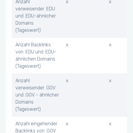
Anzahl
x
x
verweisender .EDU
und .EDU-ähnlicher
Domains
(Tageswert)
Anzahl Backlinks
x
x
von .EDU und .EDU-
ähnlichen Domains
(Tageswert)
Anzahl
x
x
verweisender .GOV
und .GOV - ähnlicher
Domains
(Tageswert)
Anzahl eingehender
x
x
Backlinks von .GOV