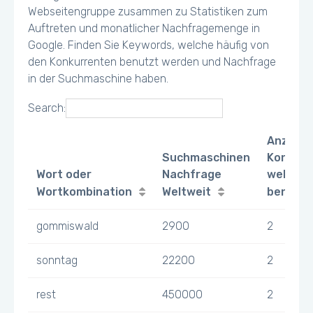
Webseitengruppe zusammen zu Statistiken zum
Auftreten und monatlicher Nachfragemenge in
Google. Finden Sie Keywords, welche häufig von
den Konkurrenten benutzt werden und Nachfrage
in der Suchmaschine haben.
Search:
Anzahl
Suchmaschinen
Konkurr
Wort oder
Nachfrage
welche 
Wortkombination
Weltweit
benutz
gommiswald
2900
2
sonntag
22200
2
rest
450000
2