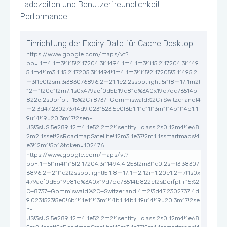
Ladezeiten und Benutzerfreundlichkeit
Performance.
Einrichtung der Expiry Date für Cache Desktop
https://www.google.com/maps/vt?
pb=!1m4!1m3!1i15!2i17204!3i11494!1m4!1m3!1i15!2i17204!3i1149
5!1m4!1m3!1i15!2i17205!3i11494!1m4!1m3!1i15!2i17205!3i11495!2
m3!1e0!2sm!3i383076896!2m21!1e2!2sspotlight!5i1!8m17!1m2!
12m1!20e1!2m7!1s0x479acf0d5b19e81d%3A0x19d7de76514b
822c!2sDorfpl.+15%2C+8737+Gommiswald%2C+Switzerland!4
m2!3d47.2302737!4d9.0231523!5e0!6b1!11e11!13m1!14b1!14b1!1
9u14!19u20!3m17!2sen-
US!3sUS!5e289!12m4!1e52!2m2!1sentity_class!2s0!12m4!1e68!
2m2!1sset!2sRoadmapSatellite!12m3!1e37!2m1!1ssmartmaps!4
e3!12m1!5b1&token=102476
https://www.google.com/maps/vt?
pb=!1m5!1m4!1i15!2i17204!3i11494!4i256!2m3!1e0!2sm!3i38307
6896!2m21!1e2!2sspotlight!5i1!8m17!1m2!12m1!20e1!2m7!1s0x
479acf0d5b19e81d%3A0x19d7de76514b822c!2sDorfpl.+15%2
C+8737+Gommiswald%2C+Switzerland!4m2!3d47.2302737!4d
9.0231523!5e0!6b1!11e11!13m1!14b1!14b1!19u14!19u20!3m17!2se
n-
US!3sUS!5e289!12m4!1e52!2m2!1sentity_class!2s0!12m4!1e68!