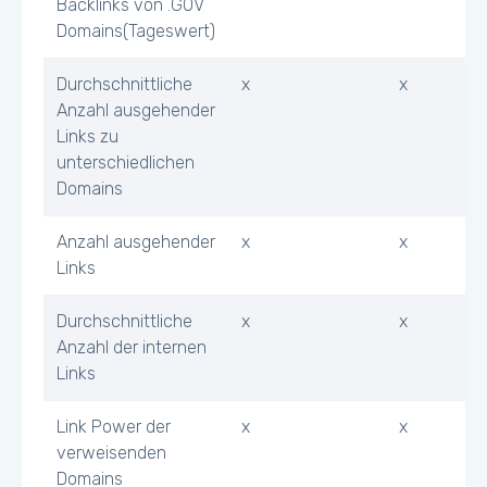
Backlinks von .GOV
Domains(Tageswert)
Durchschnittliche
x
x
Anzahl ausgehender
Links zu
unterschiedlichen
Domains
Anzahl ausgehender
x
x
Links
Durchschnittliche
x
x
Anzahl der internen
Links
Link Power der
x
x
verweisenden
Domains