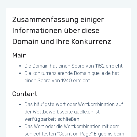
https://www.ackermann.ch/INTERSHOP/static/WFS/EmpirieC
om-AckermannCH-Site/web/EmpirieCom-
AckermannCH/de_CH/storefront/flagship/ach_storefront_fl
Zusammenfassung einiger
agshi_KW25.jpg - 21.3KiB (24%)
https://www.ackermann.ch/INTERSHOP/static/WFS/EmpirieC
Informationen über diese
om-AckermannCH-Site/web/EmpirieCom-
AckermannCH/de_CH/storefront/flagship/ach_storefront_fl
Domain und Ihre Konkurrenz
agshi_KW23_2.jpg - 17.5KiB (15%)
Main
Einige Buttons können zu klein für ein
Mobile/Tablet Touchscreen erscheinen
Die Domain hat einen Score von 1182 erreicht.
Die konkurrenzierende Domain quelle.de hat
einen Score von 1940 erreicht.
Content
Das häufigste Wort oder Wortkombination auf
der Wettbewerbsseite quelle.ch ist
verfügbarkeit schließen
Das Wort oder die Wortkombination mit dem
schlechtesten "Count on Page" Ergebnis beim