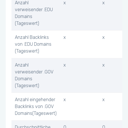
Anzahl
x
x
verweisender .EDU
Domains
(Tageswert)
Anzahl Backlinks
x
x
von .EDU Domains
(Tageswert)
Anzahl
x
x
verweisender .GOV
Domains
(Tageswert)
Anzahl eingehender
x
x
Backlinks von .GOV
Domains(Tageswert)
Durchschnittliche
0
0