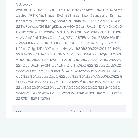
VU75-xB-
cWQ&01RI=E8367058DFB7481&01NA=na&mt_id=1196867&mt
_adid=191467&v1=&v2=&v3=&s1=&s2=&s3=&skipsync=&mm_
bnc&mm_bct&no_log&mathid_data=%7B%22dv1%22%3A%
22TW96aWxsYS81LjAgKExpbnV4OyBBbmRyb2lkIDYuMC4xOyB
OZXh1cyA1WCBCdWlsZC9NTUIyOVApIEFwcGxlV2ViS2l0LzUzN
y4zNiAoS0hUTUwsIGxpa2UgR2Vja287IEdvb2dsZSBQYWdlIFN
wZWVkIEluc2lnaHRzKSBDaHJvbWUvNDEuMC4yMjcyLjExOCBN
b2JpbGUgU2FmYXJpLzUzNy4zNg%3D%3D%22%2C%22dv2%
22%3A%22OTUwOWYzODI5ZmVlMjhjY2I0YWQxZTdiYjNkN2YwN
WI%3D%22%2C%22dv3%22%3A%22%22%2C%22dv4%22%3A%
22NDEyfDczMnw0MTJ8NzMyfDI0fHw%3D%22%2C%22dv5%22
%3A%22QW1lcmljYS9Mb3NfQW5nZWxlcw%3D%3D%22%2C%22
dv6%22%3A%22%22%2C%22dv7%22%3A%22MA%3D%3D%22%
2C%22dv8%22%3A%22dHJ1ZXx0cnVlfHRydWU%3D%22%2C%
22dv9%22%3A%22fGVuLVVTfA%3D%3D%22%2C%22dv10%22
%3A%22TW96aWxsYXxOZXRzY2FwZXxMaW51eCBhcm12OGx8%
22%7D - 529B (27%)
Bilderdateien optimieren (Desktop)
https://www.ackermann.ch/INTERSHOP/static/WFS/EmpirieC
om-AckermannCH-Site/web/EmpirieCom-
AckermannCH/de_CH/storefront/flagship/ach_storefront_fl
agshi_KW21_1.jpg - 22.4KiB (18%)