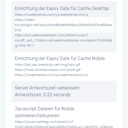
Einrichtung der Expiry Date für Cache Desktop
https://s.webtrends.com/js/webtrends.min.js
https://stats-
bq.stylight.net/track/4cad5b68ed95bc262bb9b237bd504aa
2/pi
https://act.webmasterplan.com/affadvc.aspx?
ns=aff_act_1.0&dm=act.webmasterplan.com&site=12604&ta
g=TAG-ID-1
Einrichtung der Expiry Date für Cache Mobile
https://ad.sxp.smartclip.net/img/trpx.gif
https://load.s3.amazonaws.com/pixel.gif
https://s.webtrends.com/js/webtrends.min.js
Server Antwortszeit verbessern
Antwortszeit: 0.22 seconds
Javascript Dateien für Mobile
optimieren/reduzieren
https://pixel.mathtag.com/event/js?
01AD=3AVKVRQ9pUFWdzUDR4mToMGLjz1_EkIn929_iiO5IzHp