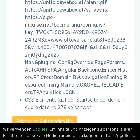
https://unito.oewabox.at/blank.gif,
https://unito.oewabox.at/survey.js,
https://c.go-
mpulse.net/boomerang/config.js?
key=TWCKT-SC956-AY2DD-K9G3Y-
24R2M&d=www.ottoversand.at&t=500233
5&v=1.400.1470878703&if=&sl=0&si=5cuy0
zm0ydhg2e29-
NaN&plugins=ConfigOverride,PageParams,
AutoXHR,SPA,Angular,Backbone,Ember,Hist
ory,RT,CrossDomain,BW,NavigationTiming,R
esourceTiming,Memory,CACHE_RELOAD,Err
ors,TPAnalytics,LOGN
CSS Elemente (auf der Startseite der domain
quelle.de) sind
278
kb schwer.
Pricing und Subskription LKX
Wir verwenden
Cookies
, um Inhalte und Anzeigen zu personalisieren,
Funktionen für soziale Medien anbieten zu können und die Zugriffe auf