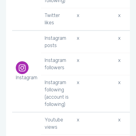
following)
Twitter
x
x
likes
Instagram
x
x
posts
Instagram
x
x
followers
Instagram
Instagram
x
x
following
(account is
following)
Youtube
x
x
views