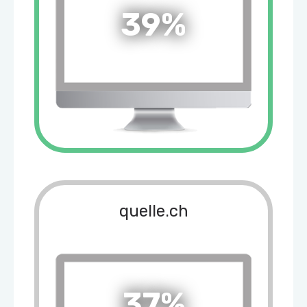
39%
quelle.ch
37%