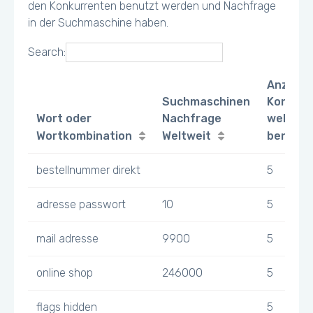
den Konkurrenten benutzt werden und Nachfrage
in der Suchmaschine haben.
Search:
Anzahl
Suchmaschinen
Konkurr
Wort oder
Nachfrage
welche 
Wortkombination
Weltweit
benutz
bestellnummer direkt
5
adresse passwort
10
5
mail adresse
9900
5
online shop
246000
5
flags hidden
5