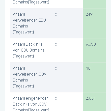
Domains(Tageswert)
Anzahl
x
249
verweisender .EDU
Domains
(Tageswert)
Anzahl Backlinks
x
9,350
von .EDU Domains
(Tageswert)
Anzahl
x
48
verweisender .GOV
Domains
(Tageswert)
Anzahl eingehender
x
2,851
Backlinks von .GOV
Domains(Tageswert)