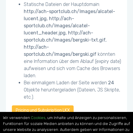
Statische Dateien der Hauptdomain:
http://ach-sportclub.ch/Images/alcatel-
lucent.jpg, http://ach-
sportclub.ch/Images/alcatel-
lucent_header.jpg, http://ach-
sportclub.ch/Images/bergski-txt.gif,
http://ach-
sportclub.ch/Images/bergski.gif
könnten
eine Information über dem Ablauf (expiry date)
aufweisen und sich vom Cache des Browsers
laden.
Bei einmaligem Laden der Seite werden
24
Objekte heruntergeladen (Dateien, JS Skripte,
etc.).
Pricing und Subskription LKX
Wir verwenden
Cookies
, um Inhalte und Anzeigen zu personalisieren,
Funktionen für soziale Medien anbieten zu können und die Zugriffe auf
unsere Website zu analysieren. Außerdem geben wir Informationen zu