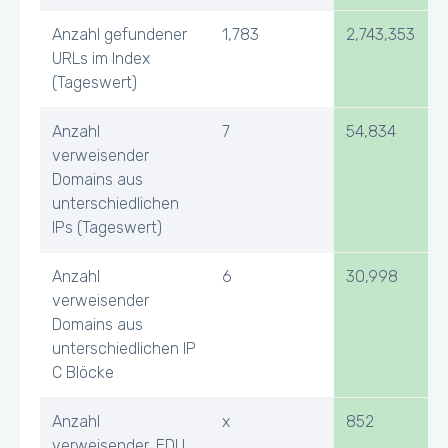
Anzahl gefundener
1,783
2,743,353
URLs im Index
(Tageswert)
Anzahl
7
54,834
verweisender
Domains aus
unterschiedlichen
IPs (Tageswert)
Anzahl
6
30,998
verweisender
Domains aus
unterschiedlichen IP
C Blöcke
Anzahl
x
852
verweisender .EDU