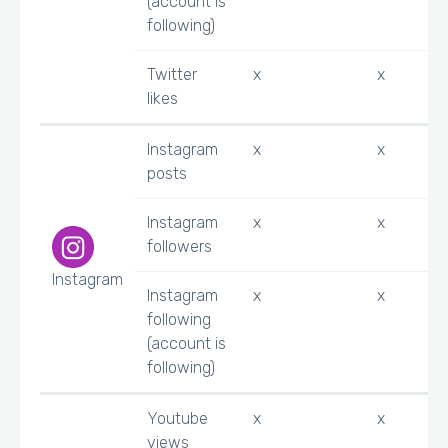
(account is
following)
Twitter
x
x
likes
Instagram
x
x
posts
Instagram
x
x
followers
Instagram
Instagram
x
x
following
(account is
following)
Youtube
x
x
views