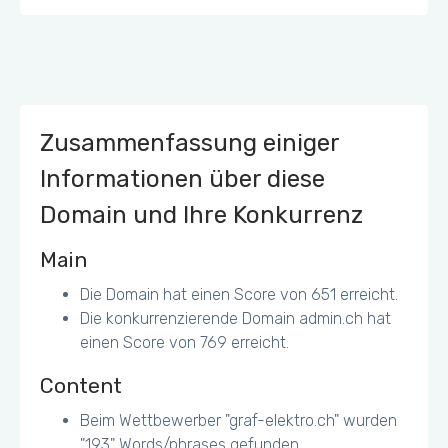
<meta name="viewport"
content="width=device-width, initial-scale=1">
Einige Buttons können zu klein für ein
Mobile/Tablet Touchscreen erscheinen
Zusammenfassung einiger
Informationen über diese
Domain und Ihre Konkurrenz
Main
Die Domain hat einen Score von 651 erreicht.
Die konkurrenzierende Domain admin.ch hat
einen Score von 769 erreicht.
Content
Beim Wettbewerber "graf-elektro.ch" wurden
"193" Words/phrases gefunden.