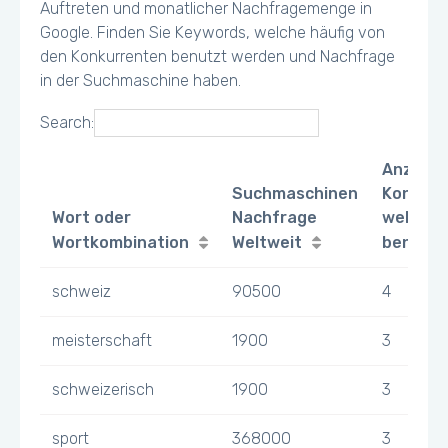
Auftreten und monatlicher Nachfragemenge in
Google. Finden Sie Keywords, welche häufig von
den Konkurrenten benutzt werden und Nachfrage
in der Suchmaschine haben.
Search:
Anzahl
Suchmaschinen
Konkurr
Wort oder
Nachfrage
welche 
Wortkombination
Weltweit
benutz
schweiz
90500
4
meisterschaft
1900
3
schweizerisch
1900
3
sport
368000
3