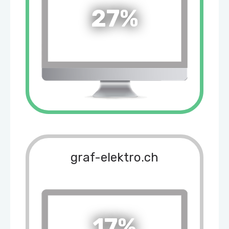
27%
graf-elektro.ch
17%