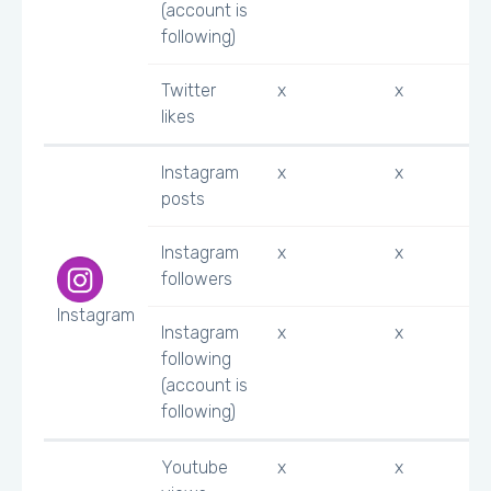
(account is
following)
Twitter
x
x
likes
Instagram
x
x
posts
Instagram
x
x
followers
Instagram
Instagram
x
x
following
(account is
following)
Youtube
x
x