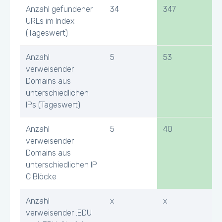
Anzahl gefundener
34
347
URLs im Index
(Tageswert)
Anzahl
5
53
verweisender
Domains aus
unterschiedlichen
IPs (Tageswert)
Anzahl
5
40
verweisender
Domains aus
unterschiedlichen IP
C Blöcke
Anzahl
x
x
verweisender .EDU