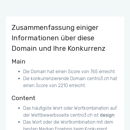
Bilderdateien optimieren (Desktop)
http://tuscany-mediadesign-
us.s3.amazonaws.com/radiant/assets/449/original/HG_Scha
ch_sw.jpg - 317.5KiB (76%)
Zusammenfassung einiger
http://tuscany-mediadesign-
us.s3.amazonaws.com/radiant/assets/431/original/zogg_slid
Informationen über diese
e_start.jpg - 117.8KiB (79%)
http://tuscany-mediadesign-
Domain und Ihre Konkurrenz
us.s3.amazonaws.com/radiant/assets/461/original/knupp_sli
de_start.jpg - 106.3KiB (78%)
Main
The page content is too wide for the viewport,
Die Domain hat einen Score von 765 erreicht.
forcing the user to scroll horizontally. (mobile)
Die konkurrenzierende Domain centro3.ch hat
einen Score von 2210 erreicht.
Content
Das häufigste Wort oder Wortkombination auf
der Wettbewerbsseite centro3.ch ist
design
Das Wort oder die Wortkombination mit dem
besten Median Ergebnis beim Konkurrent