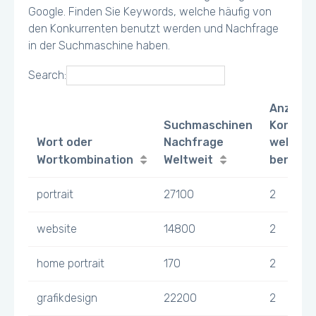
Google. Finden Sie Keywords, welche häufig von
den Konkurrenten benutzt werden und Nachfrage
in der Suchmaschine haben.
Search:
Anzahl
Suchmaschinen
Konkurr
Wort oder
Nachfrage
welche 
Wortkombination
Weltweit
benutz
portrait
27100
2
website
14800
2
home portrait
170
2
grafikdesign
22200
2