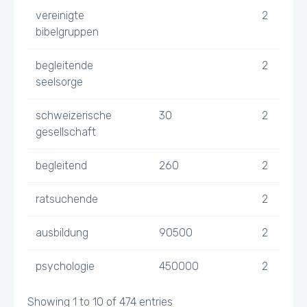
vereinigte
2
bibelgruppen
begleitende
2
seelsorge
schweizerische
30
2
gesellschaft
begleitend
260
2
ratsuchende
2
ausbildung
90500
2
psychologie
450000
2
Showing 1 to 10 of 474 entries