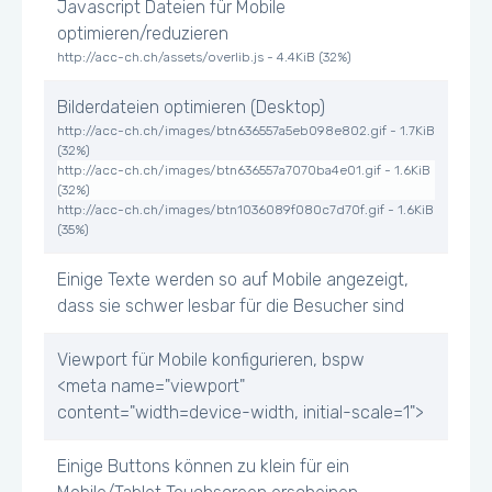
Javascript Dateien für Mobile
optimieren/reduzieren
http://acc-ch.ch/assets/overlib.js - 4.4KiB (32%)
Bilderdateien optimieren (Desktop)
http://acc-ch.ch/images/btn636557a5eb098e802.gif - 1.7KiB
(32%)
http://acc-ch.ch/images/btn636557a7070ba4e01.gif - 1.6KiB
(32%)
http://acc-ch.ch/images/btn1036089f080c7d70f.gif - 1.6KiB
(35%)
Einige Texte werden so auf Mobile angezeigt,
dass sie schwer lesbar für die Besucher sind
Viewport für Mobile konfigurieren, bspw
<meta name="viewport"
content="width=device-width, initial-scale=1">
Einige Buttons können zu klein für ein