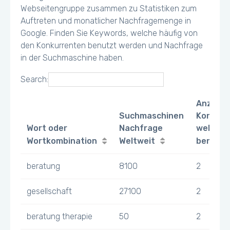
Webseitengruppe zusammen zu Statistiken zum
Auftreten und monatlicher Nachfragemenge in
Google. Finden Sie Keywords, welche häufig von
den Konkurrenten benutzt werden und Nachfrage
in der Suchmaschine haben.
Search:
Anzahl
Suchmaschinen
Konkurr
Wort oder
Nachfrage
welche 
Wortkombination
Weltweit
benutz
beratung
8100
2
gesellschaft
27100
2
beratung therapie
50
2