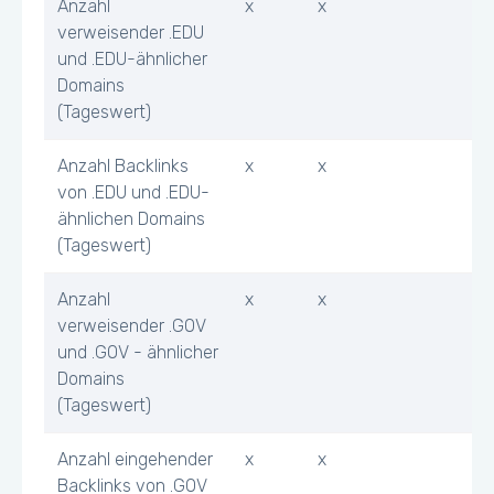
Anzahl
x
x
verweisender .EDU
und .EDU-ähnlicher
Domains
(Tageswert)
Anzahl Backlinks
x
x
von .EDU und .EDU-
ähnlichen Domains
(Tageswert)
Anzahl
x
x
verweisender .GOV
und .GOV - ähnlicher
Domains
(Tageswert)
Anzahl eingehender
x
x
Backlinks von .GOV