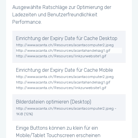
HTML Antwort (Belastung)
8 kb
Ausgewählte Ratschläge zur Optimierung der
Ladezeiten und Benutzerfreundlichkeit
CSS Antwort (Belastung)
7 kb
Performance.
Image Response (Belastung)
16 kb
Einrichtung der Expiry Date für Cache Desktop
http://www.acanta.ch/Resources/acantacomputer2.jpeg
JS Antwort (Belastung)
47
http://www.acanta.ch/Resources/acantahandelsag1.gif
kb
http://www.acanta.ch/Resources/linkzurwebsite1.gif
Einrichtung der Expiry Date für Cache Mobile
http://www.acanta.ch/Resources/acantacomputer2.jpeg
http://www.acanta.ch/Resources/acantahandelsag1.gif
http://www.acanta.ch/Resources/linkzurwebsite1.gif
Bilderdateien optimieren (Desktop)
http://www.acanta.ch/Resources/acantacomputer2.jpeg -
1KiB (12%)
Einige Buttons können zu klein für ein
Mobile/Tablet Touchscreen erscheinen