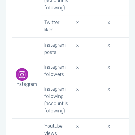
(account is
following)
Twitter
x
x
likes
Instagram
x
x
posts
Instagram
x
x
followers
Instagram
Instagram
x
x
following
(account is
following)
Youtube
x
x
views