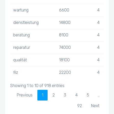
wartung
6600
4
dienstleistung
14800
4
beratung
8100
4
reparatur
74000
4
qualität
18100
4
filz
22200
4
Showing 1 to 10 of 918 entries
Previous
1
2
3
4
5
…
92
Next