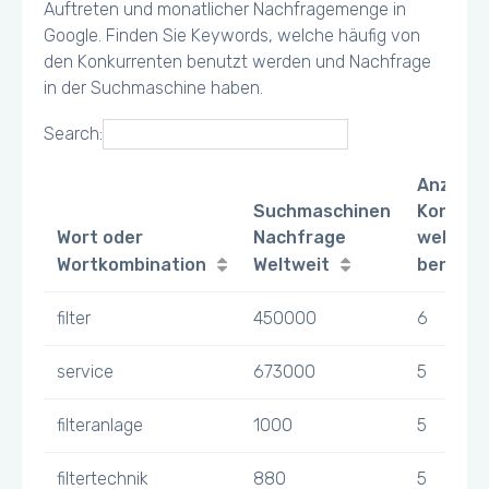
Auftreten und monatlicher Nachfragemenge in
Google. Finden Sie Keywords, welche häufig von
den Konkurrenten benutzt werden und Nachfrage
in der Suchmaschine haben.
Search:
Anzahl
Suchmaschinen
Konkurr
Wort oder
Nachfrage
welche 
Wortkombination
Weltweit
benutz
filter
450000
6
service
673000
5
filteranlage
1000
5
filtertechnik
880
5