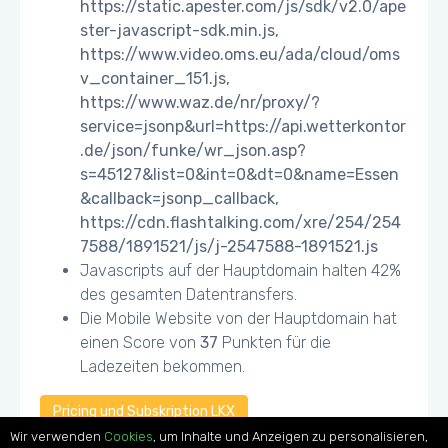
https://static.apester.com/js/sdk/v2.0/ape
ster-javascript-sdk.min.js,
https://www.video.oms.eu/ada/cloud/oms
v_container_151.js,
https://www.waz.de/nr/proxy/?
service=jsonp&url=https://api.wetterkontor
.de/json/funke/wr_json.asp?
s=45127&list=0&int=0&dt=0&name=Essen
&callback=jsonp_callback,
https://cdn.flashtalking.com/xre/254/254
7588/1891521/js/j-2547588-1891521.js
Javascripts auf der Hauptdomain halten 42%
des gesamten Datentransfers.
Die Mobile Website von der Hauptdomain hat
einen Score von
37
Punkten für die
Ladezeiten bekommen.
Pricing und Subskription LKX
Wir verwenden
Cookies
, um Inhalte und Anzeigen zu personalisieren,