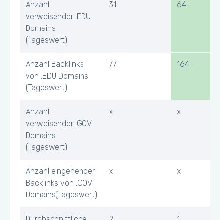
Anzahl
31
64
verweisender .EDU
Domains
(Tageswert)
Anzahl Backlinks
77
164
von .EDU Domains
(Tageswert)
Anzahl
x
x
verweisender .GOV
Domains
(Tageswert)
Anzahl eingehender
x
x
Backlinks von .GOV
Domains(Tageswert)
Durchschnittliche
2
1