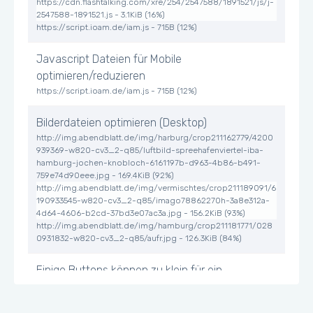
https://cdn.flashtalking.com/xre/254/2547588/1891521/js/j-
2547588-1891521.js - 3.1KiB (16%)
https://script.ioam.de/iam.js - 715B (12%)
Javascript Dateien für Mobile
optimieren/reduzieren
https://script.ioam.de/iam.js - 715B (12%)
Bilderdateien optimieren (Desktop)
http://img.abendblatt.de/img/harburg/crop211162779/4200
939369-w820-cv3_2-q85/luftbild-spreehafenviertel-iba-
hamburg-jochen-knobloch-6161197b-d963-4b86-b491-
759e74d90eee.jpg - 169.4KiB (92%)
http://img.abendblatt.de/img/vermischtes/crop211189091/6
190933545-w820-cv3_2-q85/imago78862270h-3a8e312a-
4d64-4606-b2cd-37bd3e07ac3a.jpg - 156.2KiB (93%)
http://img.abendblatt.de/img/hamburg/crop211181771/028
0931832-w820-cv3_2-q85/aufr.jpg - 126.3KiB (84%)
Einige Buttons können zu klein für ein
Mobile/Tablet Touchscreen erscheinen