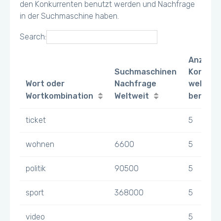
den Konkurrenten benutzt werden und Nachfrage
in der Suchmaschine haben.
Search:
Anzahl
Suchmaschinen
Konkurr
Wort oder
Nachfrage
welche 
Wortkombination
Weltweit
benutz
ticket
5
wohnen
6600
5
politik
90500
5
sport
368000
5
video
5