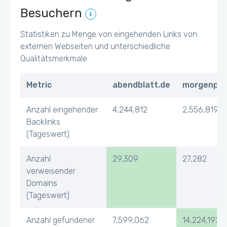
Besuchern
Statistiken zu Menge von eingehenden Links von
externen Webseiten und unterschiedliche
Qualitätsmerkmale
Metric
abendblatt.de
morgenpos
Anzahl eingehender
4,244,812
2,556,819
Backlinks
(Tageswert)
Anzahl
29,309
27,282
verweisender
Domains
(Tageswert)
Anzahl gefundener
7,599,062
14,224,192