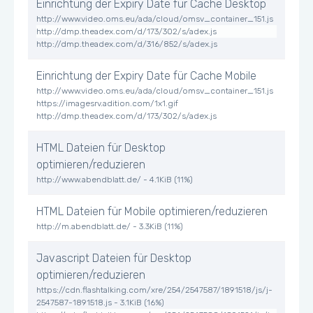
Einrichtung der Expiry Date für Cache Desktop
http://www.video.oms.eu/ada/cloud/omsv_container_151.js
http://dmp.theadex.com/d/173/302/s/adex.js
http://dmp.theadex.com/d/316/852/s/adex.js
Einrichtung der Expiry Date für Cache Mobile
http://www.video.oms.eu/ada/cloud/omsv_container_151.js
https://imagesrv.adition.com/1x1.gif
http://dmp.theadex.com/d/173/302/s/adex.js
HTML Dateien für Desktop
optimieren/reduzieren
http://www.abendblatt.de/ - 4.1KiB (11%)
HTML Dateien für Mobile optimieren/reduzieren
http://m.abendblatt.de/ - 3.3KiB (11%)
Javascript Dateien für Desktop
optimieren/reduzieren
https://cdn.flashtalking.com/xre/254/2547587/1891518/js/j-
2547587-1891518.js - 3.1KiB (16%)