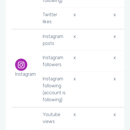
following)
Twitter
x
x
likes
Instagram
x
x
posts
Instagram
x
x
followers
Instagram
Instagram
x
x
following
(account is
following)
Youtube
x
x
views