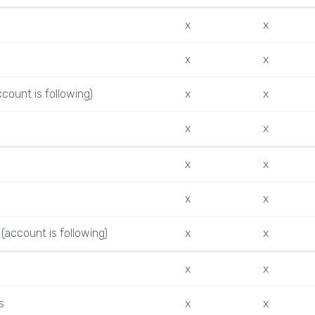
x
x
x
x
ccount is following)
x
x
x
x
x
x
x
x
(account is following)
x
x
x
x
s
x
x