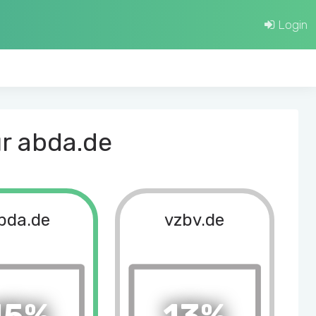
Login
ür abda.de
bda.de
vzbv.de