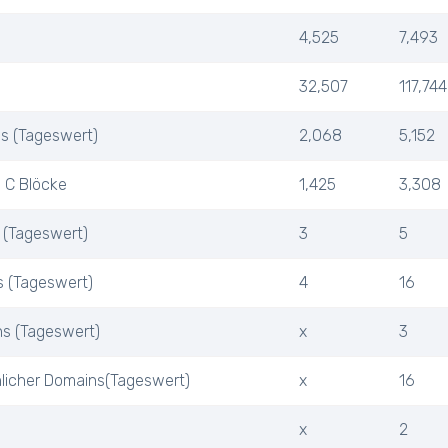
4,525
7,493
32,507
117,744
Ps (Tageswert)
2,068
5,152
 C Blöcke
1,425
3,308
 (Tageswert)
3
5
s (Tageswert)
4
16
ns (Tageswert)
x
3
nlicher Domains(Tageswert)
x
16
x
2