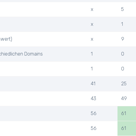
x
5
x
1
swert)
x
9
chiedlichen Domains
1
0
1
0
41
25
43
49
56
61
56
61