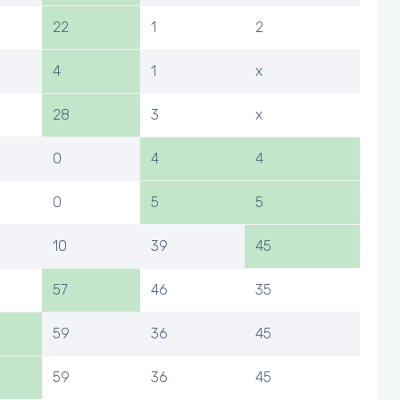
22
1
2
4
1
x
28
3
x
0
4
4
0
5
5
10
39
45
57
46
35
59
36
45
59
36
45