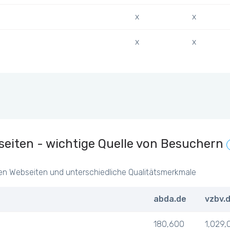
x
x
x
x
eiten - wichtige Quelle von Besuchern
en Webseiten und unterschiedliche Qualitätsmerkmale
abda.de
vzbv.
180,600
1,029,