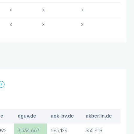
x
x
x
x
x
x
de
dguv.de
aok-bv.de
akberlin.de
092
3,534,667
685,129
355,918