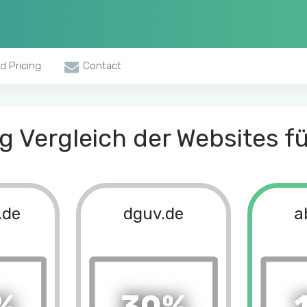
d Pricing
Contact
 Vergleich der Websites f
.de
dguv.de
a