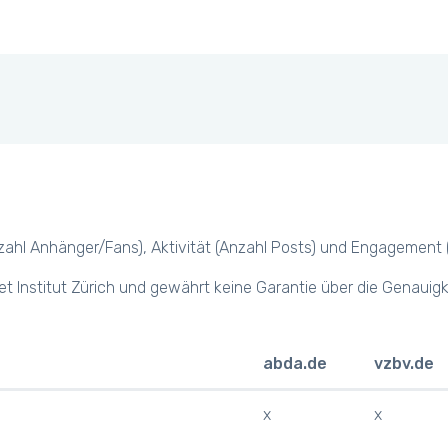
hl Anhänger/Fans), Aktivität (Anzahl Posts) und Engagement (z.B.
et Institut Zürich und gewährt keine Garantie über die Genauig
abda.de
vzbv.de
x
x