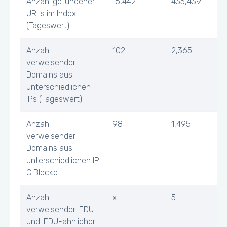
Anzahl gefundener
15,442
435,439
URLs im Index
(Tageswert)
Anzahl
102
2,365
verweisender
Domains aus
unterschiedlichen
IPs (Tageswert)
Anzahl
98
1,495
verweisender
Domains aus
unterschiedlichen IP
C Blöcke
Anzahl
x
5
verweisender .EDU
und .EDU-ähnlicher