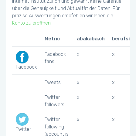
Internet Institut Zürich und gewährt keine Garantie
über die Genauigkeit und Aktualität der Daten. Für
präzise Auswertungen empfehlen wir Ihnen ein
Konto zu eröffnen
.
Metric
abakaba.ch
berufsbe
Facebook
x
x
fans
Facebook
Tweets
x
x
Twitter
x
x
followers
Twitter
x
x
following
Twitter
(account is