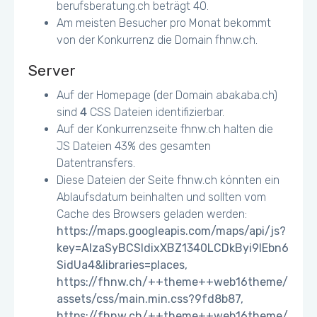
berufsberatung.ch beträgt 40.
Am meisten Besucher pro Monat bekommt
von der Konkurrenz die Domain fhnw.ch.
Server
Auf der Homepage (der Domain abakaba.ch)
sind
4
CSS Dateien identifizierbar.
Auf der Konkurrenzseite fhnw.ch halten die
JS Dateien 43% des gesamten
Datentransfers.
Diese Dateien der Seite fhnw.ch könnten ein
Ablaufsdatum beinhalten und sollten vom
Cache des Browsers geladen werden:
https://maps.googleapis.com/maps/api/js?
key=AIzaSyBCSldixXBZ1340LCDkByi9IEbn6
SidUa4&libraries=places,
https://fhnw.ch/++theme++web16theme/
assets/css/main.min.css?9fd8b87,
https://fhnw.ch/++theme++web16theme/