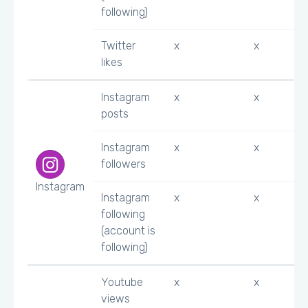
following)
Twitter
x
x
likes
Instagram
x
x
posts
Instagram
x
x
followers
Instagram
Instagram
x
x
following
(account is
following)
Youtube
x
x
views