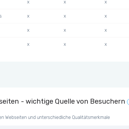
x
x
x
s
x
x
x
x
x
x
x
x
x
eiten - wichtige Quelle von Besuchern
en Webseiten und unterschiedliche Qualitätsmerkmale