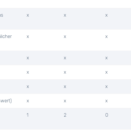
ns
x
x
x
licher
x
x
x
x
x
x
x
x
x
x
x
x
swert)
x
x
x
1
2
0