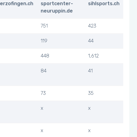
erzofingen.ch
sportcenter-
sihlsports.ch
neuruppin.de
751
423
119
44
448
1,612
84
41
73
35
x
x
x
x