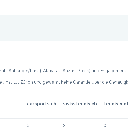
hl Anhänger/Fans), Aktivität (Anzahl Posts) und Engagement (z.B.
et Institut Zürich und gewährt keine Garantie über die Genauig
aarsports.ch
swisstennis.ch
tenniscen
x
x
x