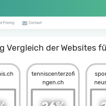
d Pricing
Contact
 Vergleich der Websites fü
is.ch
tenniscenterzofi
spo
ngen.ch
neu