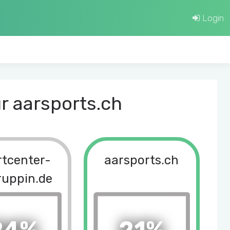
Login
r aarsports.ch
rtcenter-
aarsports.ch
ruppin.de