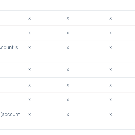
x
x
x
x
x
x
ccount is
x
x
x
x
x
x
x
x
x
x
x
x
 (account
x
x
x