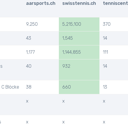
aarsports.ch
swisstennis.ch
tenniscent
9,250
5,215,100
370
43
1,545
14
1,177
1,144,855
111
Ps
40
932
14
 C Blöcke
38
660
13
x
x
x
s
x
x
x