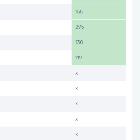
155
295
130
119
x
x
x
x
x