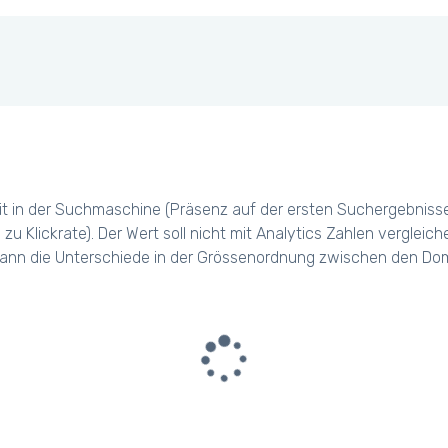
t in der Suchmaschine (Präsenz auf der ersten Suchergebniss
 zu Klickrate). Der Wert soll nicht mit Analytics Zahlen verglei
ann die Unterschiede in der Grössenordnung zwischen den Dom
Please wait we are loading
a big amount of data...