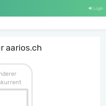
Login
r aarios.ch
nderer
nkurrent