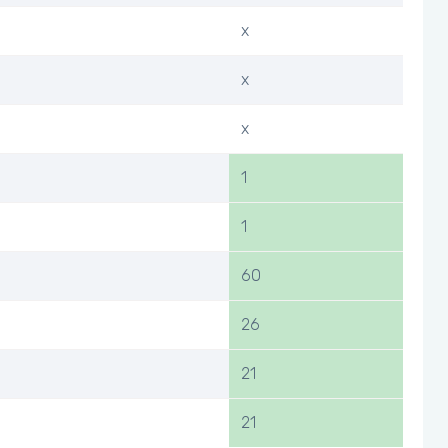
x
x
x
1
1
60
26
21
21