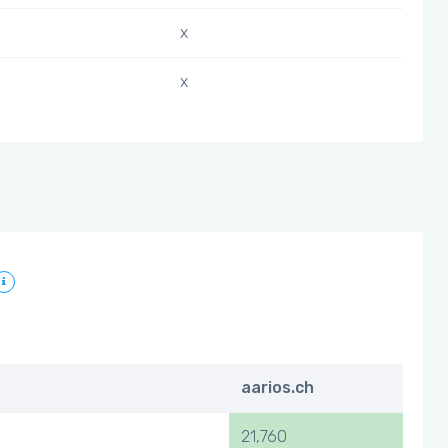
x
x
aarios.ch
21,760