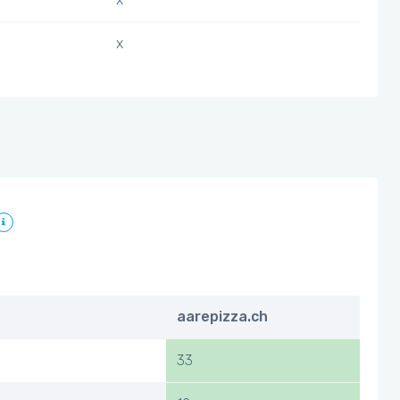
x
aarepizza.ch
33