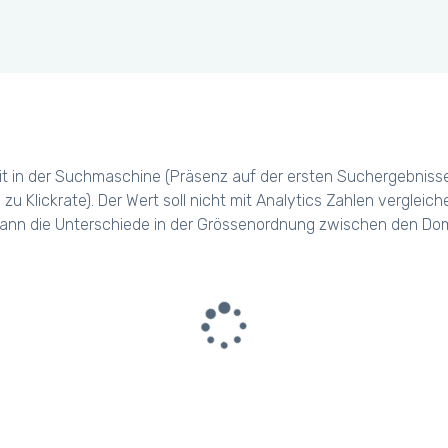
t in der Suchmaschine (Präsenz auf der ersten Suchergebniss
 zu Klickrate). Der Wert soll nicht mit Analytics Zahlen verglei
ann die Unterschiede in der Grössenordnung zwischen den Dom
Please wait we are loading
a big amount of data...