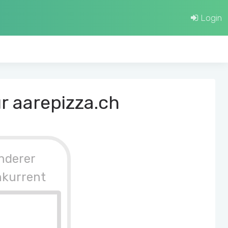
Login
r aarepizza.ch
nderer
nkurrent