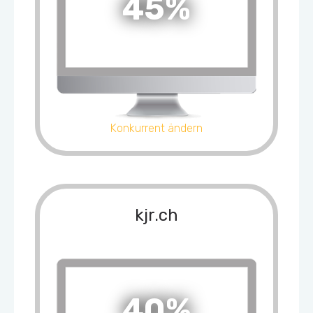
45%
Konkurrent ändern
kjr.ch
40%