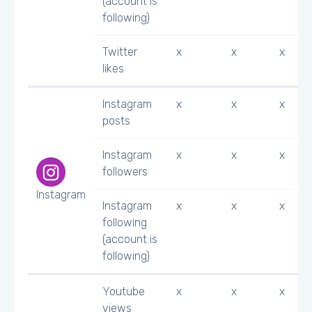
(account is
following)
Twitter
x
x
x
likes
Instagram
x
x
x
posts
Instagram
x
x
x
followers
Instagram
Instagram
x
x
x
following
(account is
following)
Youtube
x
x
x
views