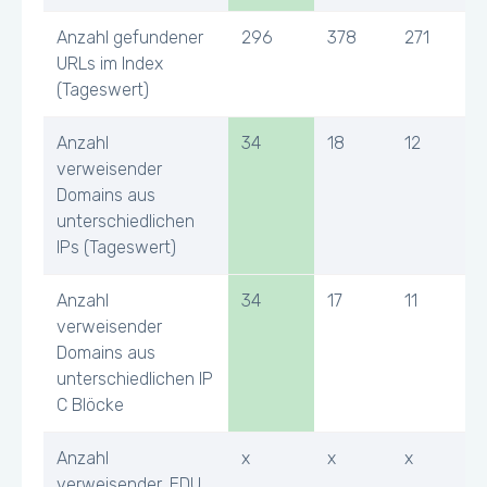
Anzahl gefundener
296
378
271
URLs im Index
(Tageswert)
Anzahl
34
18
12
verweisender
Domains aus
unterschiedlichen
IPs (Tageswert)
Anzahl
34
17
11
verweisender
Domains aus
unterschiedlichen IP
C Blöcke
Anzahl
x
x
x
verweisender .EDU