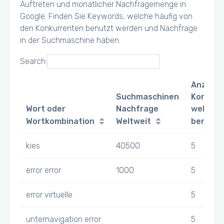
Auftreten und monatlicher Nachfragemenge in
Google. Finden Sie Keywords, welche häufig von
den Konkurrenten benutzt werden und Nachfrage
in der Suchmaschine haben.
Search:
Anzahl
Suchmaschinen
Konkurr
Wort oder
Nachfrage
welche 
Wortkombination
Weltweit
benutz
kies
40500
5
error error
1000
5
error virtuelle
5
unternavigation error
5